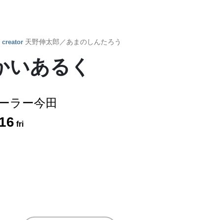
y
天野伸太郎／あまのしんたろう
creator
かいあるく
ーラー今田
16
fri