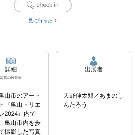
見に行った!
0
詳細
出展者
写真
の展覧会
亀山市のアート
天野伸太郎／あまのし
ト『亀山トリエ
んたろう
レ2024』内で
。亀山市内を歩
て撮影した写真