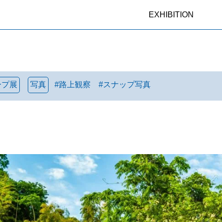
EXHIBITION
ープ展
写真
#
路上観察
#
スナップ写真