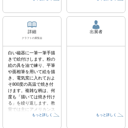
詳細
出展者
クラフト
の展覧会
白い磁器に一筆一筆手描
きで絵付けします。粉の
絵の具を油で練り、平筆
や面相筆を用いて絵を描
き、電気窯に入れておよ
そ800度の高温で焼き付
けます。複雑な柄は、何
度も「描いては焼き付け
る」を繰り返します。教
室では主にアメリカンス
もっと詳しく
もっと詳しく
タイル、ポートレートを
レッスンしています。生