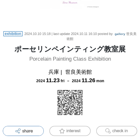
exhibition
2024.10.10 15:18
| last update
2024.10.11 16:10
posted by
世良美
gallery
術館
ポーセリンペインティング教室展
Porcelain Painting Class Exhibition
兵庫
|
世良美術館
11
.
23
11
.
26
2024
fri
－
2024
mon