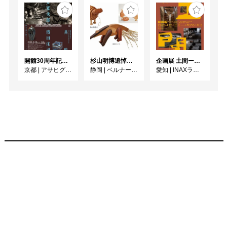
開館30周年記念 山本爲三郎・河井寬次郎没後60年記念 「共鳴 河井寬次郎 × 濱田庄司 ー山本爲三郎コレクションより」
杉山明博追悼展 木とわたし―木工の妙技と美術教育
企画展 土間ーつくって、つかって、再発見ー
京都
|
アサヒグループ大山崎山荘美術館
静岡
|
ベルナール・ビュフェ美術館
愛知
|
INAXライブミュージアム