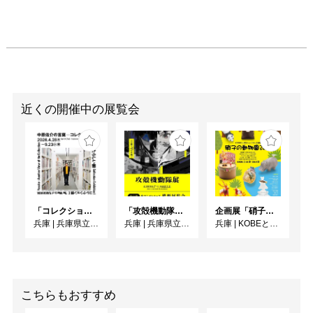
近くの開催中の展覧会
「コレクション展Ⅰ 中原佑介の言葉－コレクションを見るあたらしい眼」
「攻殻機動隊展Ghost and the Shell」関西巡回展
企画展「硝子の動物園 2026」
兵庫
|
兵庫県立美術館
兵庫
|
兵庫県立美術館
兵庫
|
KOBEとんぼ玉ミュージアム
こちらもおすすめ