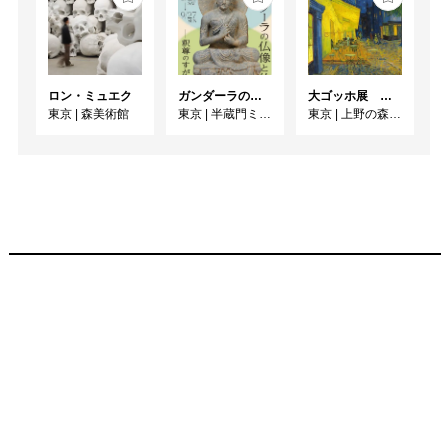
ロン・ミュエク
ガンダーラの仏像と仏伝ー釈尊のすがたー
大ゴッホ展 夜のカフェテラス
東京
|
森美術館
東京
|
半蔵門ミュージアム
東京
|
上野の森美術館