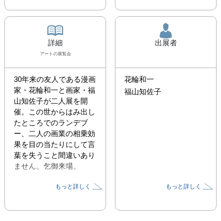
詳細
出展者
アート
の展覧会
30年来の友人である漫画
花輪和一
家・花輪和一と画家・福
福山知佐子
山知佐子が二人展を開
催。この世からはみ出し
たところでのランデブ
ー、二人の画業の相乗効
果を目の当たりにして言
葉を失うこと間違いあり
ません。乞御来場。
もっと詳しく
もっと詳しく