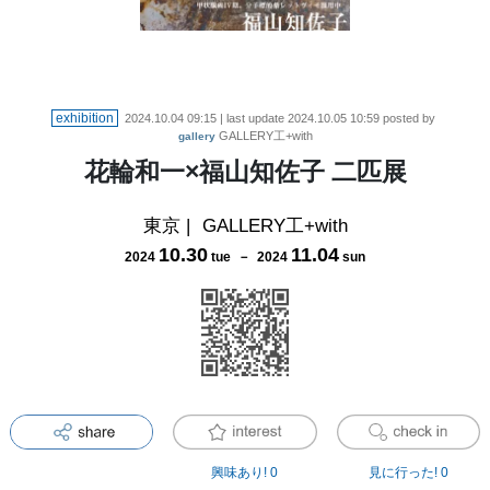
exhibition
2024.10.04 09:15
| last update
2024.10.05 10:59
posted by
GALLERY工+with
gallery
花輪和一×福山知佐子 二匹展
東京
|
GALLERY工+with
10
.
30
11
.
04
2024
tue
－
2024
sun
興味あり!
0
見に行った!
0