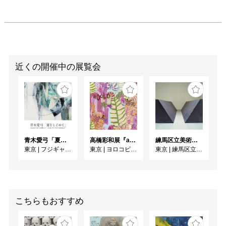
近くの開催中の展覧会
青木愛弓「夏をとどめて」
高橋彩和展『asobo』
練馬区立美術館コレクション 若林奮－Run and Rest－｜寺田真由美－不在の存在－
東京
|
フジギャラリー新宿
東京
|
ヨロコビtoギャラリー
東京
|
練馬区立美術館
こちらもおすすめ