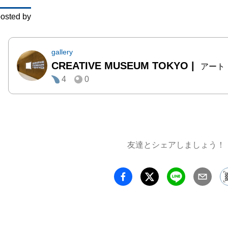
展はア
osted by
刃」と
殺隊最
である
gallery
CREATIVE MUSEUM TOKYO
|
スしま
アート
4
0
たって
点しん
戦って
いを繋
たち。

友達とシェアしましょう！
今回は
力に様
い、そ
想いに
て、”