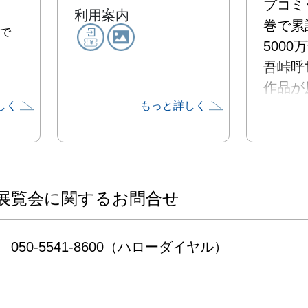
プコミ
利用案内
巻で累
まで
500
吾峠呼
作品が
しく
もっと詳しく
ション
ufot
郎 立
始から
より放
展覧会に関するお問合せ
稽古編
後に、
050-5541-8600（ハローダイヤル）
の刃」
表され
を集め