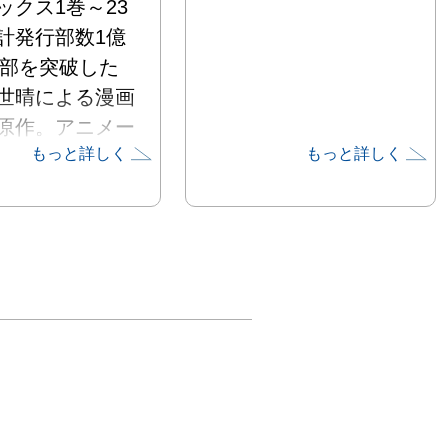
ックス1巻～23
計発行部数1億
0万部を突破した
世晴による漫画
原作。アニメー
もっと詳しく
もっと詳しく
制作は
able。「竈門炭治
志編」の放送開
5年、今年5月
送していた「柱
」最終話の放送
『劇場版「鬼滅
無限城編』が発
て、大きな話題
ています。 本