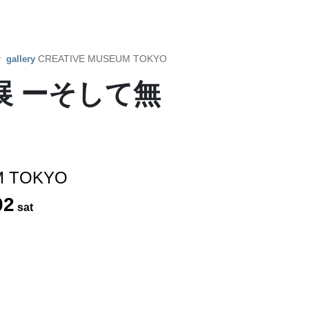
by
CREATIVE MUSEUM TOKYO
gallery
展 ーそして無
M TOKYO
02
sat