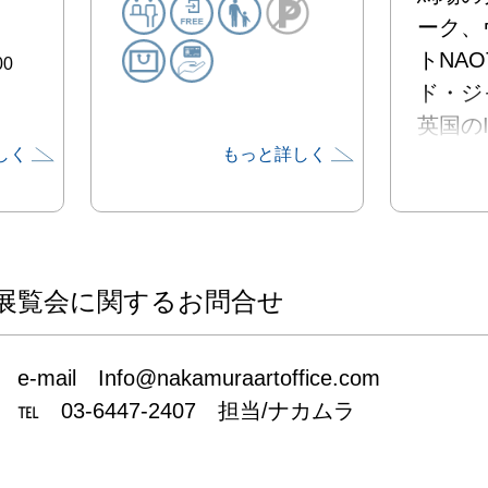
ーク、
トNA
00
ド・ジ
英国のIn
しく
もっと詳しく
ジャケ
クを手
ーティ
の東京
展覧会に関するお問合せ
e-mail　Info@nakamuraartoffice.com

℡　03-6447-2407　担当/ナカムラ