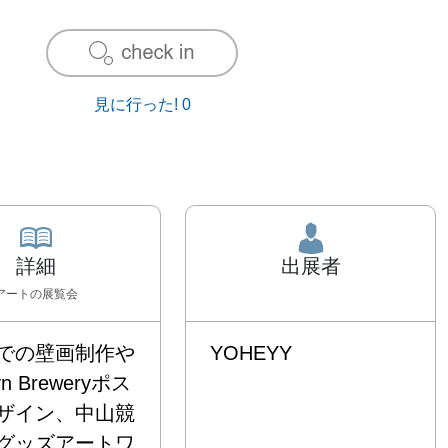
見に行った!
0
詳細
出展者
アート
の展覧会
での壁画制作や
YOHEYY
lyn Breweryポス
ザイン、中山競
グッズアートワ