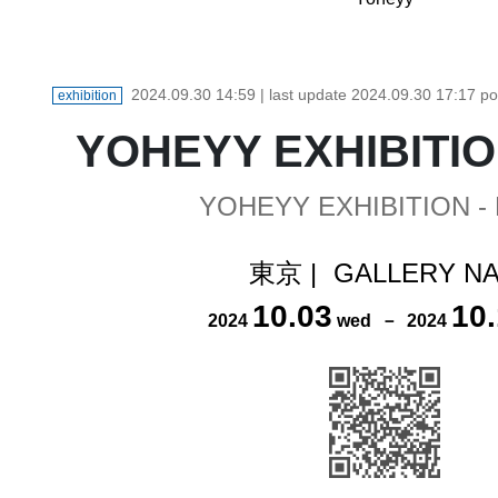
2024.09.30 14:59
| last update
2024.09.30 17:17
po
exhibition
YOHEYY EXHIBITION
YOHEYY EXHIBITION - 
東京
|
GALLERY N
10
.
03
10
.
2024
wed
－
2024