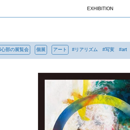
EXHIBITION
都心部の展覧会
個展
アート
#
リアリズム
#
写実
#
art