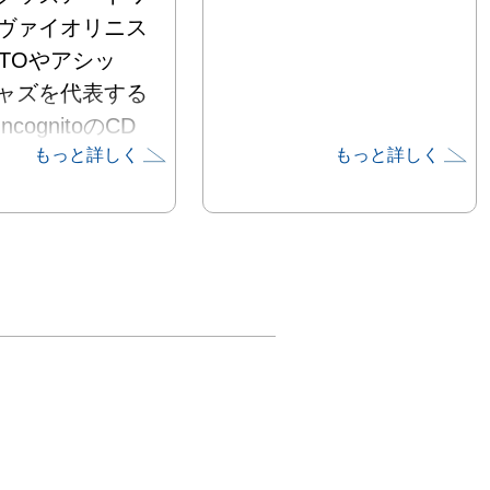
ヴァイオリニス
OTOやアシッ
ャズを代表する
cognitoのCD
もっと詳しく
もっと詳しく
ットアートワー
掛ける日本人ア
ストYOHEYY
初個展を開催。