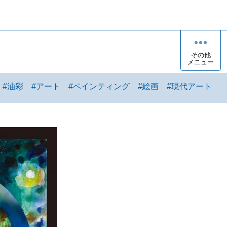
その他
メニュー
#
油彩
#
アート
#
ペインティング
#
絵画
#
現代アート