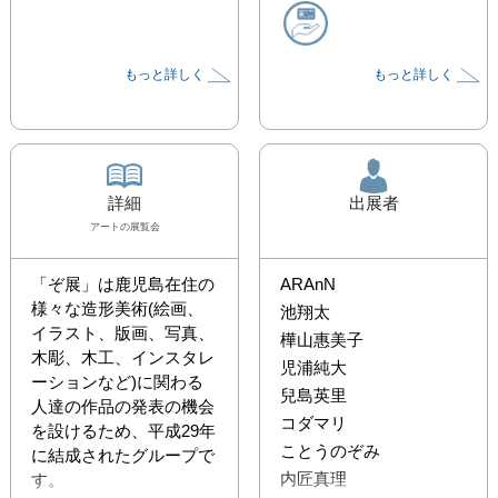
もっと詳しく
もっと詳しく
詳細
出展者
アート
の展覧会
「ぞ展」は鹿児島在住の
ARAnN
様々な造形美術(絵画、
池翔太
イラスト、版画、写真、
樺山惠美子
木彫、木工、インスタレ
児浦純大
ーションなど)に関わる
兒島英里
人達の作品の発表の機会
コダマリ
を設けるため、平成29年
ことうのぞみ
に結成されたグループで
内匠真理
す。
