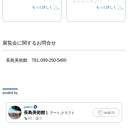
タケサコアイコ
もっと詳しく
もっと詳しく
年に一度、長島美術館で
太良仁
グループ作品展を開催
し、鹿児島の美術文化を
草の根レベルで支え続け
てはや8年目。8回目の
「ぞ展」です。

展覧会に関するお問合せ
毎回メンバーチェンジを
繰り返しながら、広く造
形美術の多様性を探求し
長島美術館　TEL:099-250-5400
ております。

今回の参加メンバーは20
人、作品の数はおよそ
100点前後が展示される
予定です。

posted by
芸術の秋、様々な造形美
gallery
術に出会える9日間。入
長島美術館
|
アート,クラフト
場無料の催しなので、ぜ
83
3
ひご来場ください。