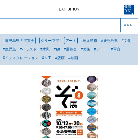
EXHIBITION
鹿児島県の展覧会
グループ展
アート
#
鹿児島市
#
鹿児島県
#
文化
#
鹿児島
#
イラスト
#
木彫
#
art
#
展覧会
#
美術
#
アート
#
写真
#
インスタレーション
#
木工
#
版画
#
絵画