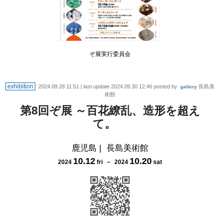
ぞ展実行委員会
exhibition
2024.09.28 11:51
| last update
2024.09.30 12:46
posted by
長島美
gallery
術館
第8回ぞ展 ～百花繚乱、造形を超え
て。
鹿児島
|
長島美術館
10
.
12
10
.
20
2024
fri
－
2024
sat