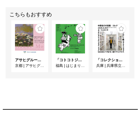
こちらもおすすめ
アサヒグループ大山崎山荘美術館 開館30周年記念展「没後100年 クロード・モネ」
「コトコトジャーニー」
「コレクション展Ⅰ 中原佑介の言葉－コレクションを見るあたらしい眼」
京都
|
アサヒグループ大山崎山荘美術館
福島
|
はじまりの美術館
兵庫
|
兵庫県立美術館