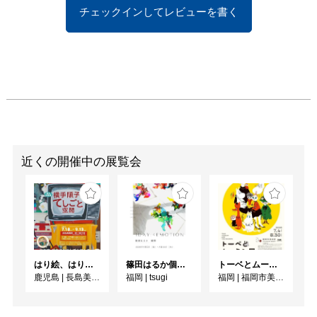
チェックインしてレビューを書く
近くの開催中の展覧会
はり絵、はり子と消しゴムはんこ 横手順子のてしごと空間
篠田はるか個展「1DAY:4EMOTION」
トーベとムーミン展 ～とっておきのものを探 しに～
鹿児島
|
長島美術館
福岡
|
tsugi
福岡
|
福岡市美術館