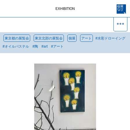
EXHIBITION
東京都の展覧会
東京北部の展覧会
個展
アート
#
水彩ドローイング
#
オイルパステル
#
陶
#
art
#
アート