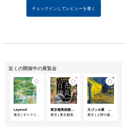
チェックインしてレビューを書く
近くの開催中の展覧会
Layered
東京都美術館開館100周年記念 大英博物館日本美術コレクション 百花繚乱〜海を越えた江戸絵画
大ゴッホ展 夜のカフェテラス
東京
|
ギャラリー七面坂途中
東京
|
東京都美術館
東京
|
上野の森美術館