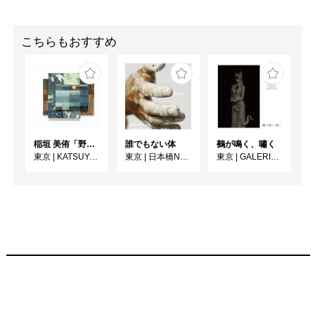
こちらもおすすめ
稲垣 美侑「野辺」
誰でもない体
鵺が鳴く、嘯く
東京
|
KATSUYA SUSUKI GALLERY
東京
|
日本橋N11ギャラリー
東京
|
GALERIE SOL