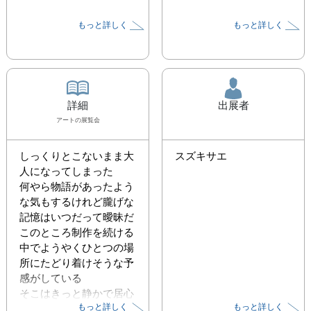
もっと詳しく
もっと詳しく
詳細
出展者
アート
の展覧会
しっくりとこないまま大
スズキサエ
人になってしまった

何やら物語があったよう
な気もするけれど朧げな
記憶はいつだって曖昧だ

このところ制作を続ける
中でようやくひとつの場
所にたどり着けそうな予
感がしている

そこはきっと静かで居心
もっと詳しく
もっと詳しく
地の良い場所だ
