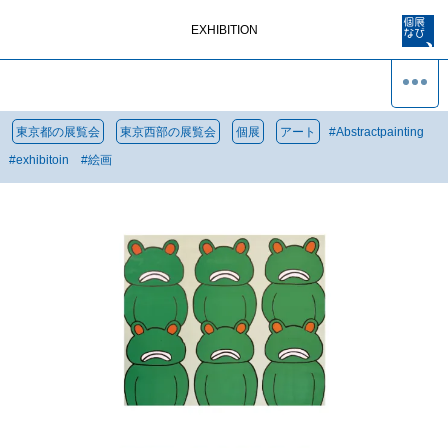
EXHIBITION
東京都の展覧会
東京西部の展覧会
個展
アート
#
Abstractpainting
#
exhibitoin
#
絵画