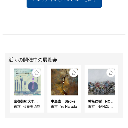
近くの開催中の展覧会
京都芸術大学通信教育課程 ゆうゆう会日本画展
中島崇 Stroke
村松佳樹 NO SEQUENCE
東京
|
佐藤美術館
東京
|
Yu Harada
東京
|
NANZUKA UNDERGROUND