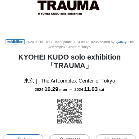
exhibition
2024.09.18 14:17
| last update
2024.09.18 16:35
posted by
The
gallery
Artcomplex Center of Tokyo
KYOHEI KUDO solo exhibition
「TRAUMA」
東京
|
The Artcomplex Center of Tokyo
10
.
29
11
.
03
2024
mon
－
2024
sat