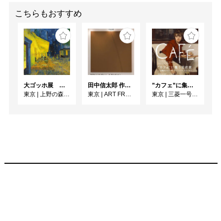
こちらもおすすめ
大ゴッホ展 夜のカフェテラス
田中信太郎 作品展
”カフェ”に集う芸術家 ー印象派からゴッホ、ロートレック、ピカソまで
東京
|
上野の森美術館
東京
|
ART FRONT GALLERY
東京
|
三菱一号館美術館