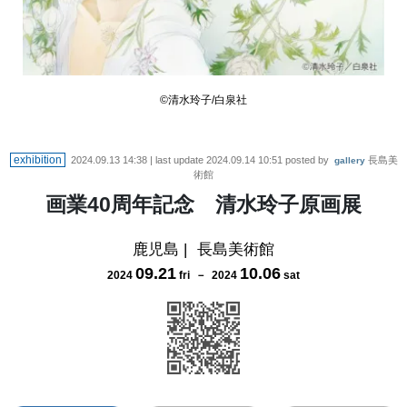
©清水玲子/白泉社
exhibition
2024.09.13 14:38
| last update
2024.09.14 10:51
posted by
長島美
gallery
術館
画業40周年記念 清水玲子原画展
鹿児島
|
長島美術館
09
.
21
10
.
06
2024
fri
－
2024
sat