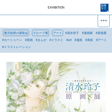
EXHIBITION
鹿児島県の展覧会
グループ展
アート
#
清水玲子
#
漫画家
#
原画展
#
カートゥーン
#
原画
#
まんが
#
イラスト
#
art
#
漫画
#
美術
#
アート
#
イラストレーション