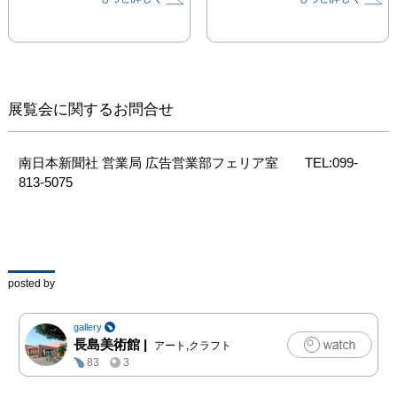
す。

清水玲子は、熊本出身で
画業40周年を迎えた漫画
家です。繊細で美しい筆
致と緻密なＳＦストーリ
展覧会に関するお問合せ
ーのコラボレーション
で、時代を超えて根強い
人気を獲得し続けていま
南日本新聞社 営業局 広告営業部フェリア室　　TEL:099-
す。 1980年代に描かれ
813-5075
たヒューマノイド
SF『ジャック&エレナシ
リーズ』、人間と「人魚
族」との恋を描いた『月
の子 MOON CHILD』、
posted by
クローン技術・人類を滅
ぼす病原体など現代にも
gallery
通じる問題を扱った『輝
長島美術館
|
アート,クラフト
夜姫』（第47回小学館漫
83
3
画賞）など多数の人気作
を手掛けました。 “死者