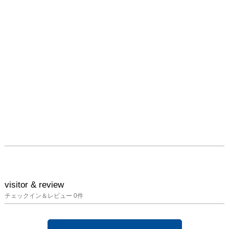
をはじめとしたオリジナ
ルグッズをご用意し、皆
様をお待ちしています。
visitor & review
チェックイン＆レビュー
0
件