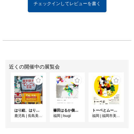
チェックインしてレビューを書く
近くの開催中の展覧会
はり絵、はり子と消しゴムはんこ 横手順子のてしごと空間
篠田はるか個展「1DAY:4EMOTION」
トーベとムーミン展 ～とっておきのものを探 しに～
鹿児島
|
長島美術館
福岡
|
tsugi
福岡
|
福岡市美術館