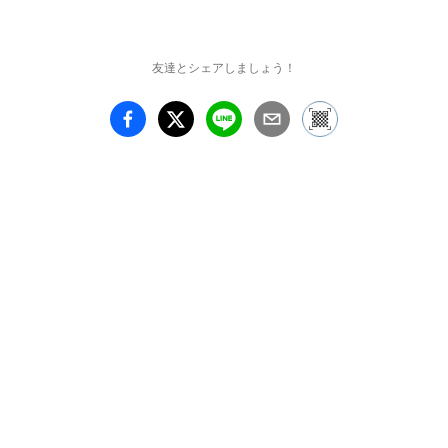
が生前に「見ていた」記
憶を映像化できる”とい
う設定で社会問題に切り
友達とシェアしましょう！
込んだ『秘密 -トップ・
シークレット-』（第15
回文化庁メディア芸術祭
優秀賞）は、2016年に映
画化もされ、より幅広い
世代に注目されるように
なりました。

本展ではさまざまな作品
からカラー原画を中心
に、初出しとなるデビュ
ー前のスケッチやラフ画
なども交えた、約200点
を展示。長島美術館の落
ち着いた雰囲気の中で、
清水玲子ワールドを堪能
できます。また、複製画