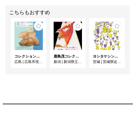
こちらもおすすめ
コレクション展2026-Ⅰ
鹿島茂コレクション 花開くパリ・モダン
ヨシタケシンスケ展かもしれない
広島
|
広島市現代美術館
新潟
|
新潟県立万代島美術館
茨城
|
茨城県近代美術館