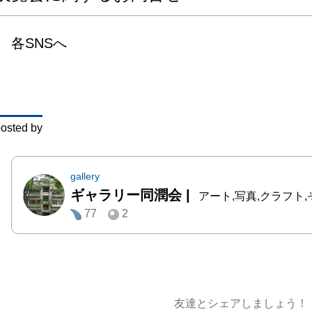
の展示
れたつ
各SNSへ
ナーの
に日々
問題に
ら、未
osted by
たいと
り」に
せた。

gallery
ギャラリー同潤会
|
TKCpr
アート,写真,クラフト,その他,
77
2
https:/
localinfo
参加デ
友達とシェアしましょう！