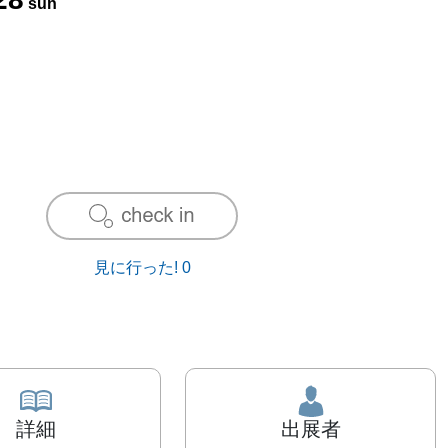
sun
見に行った!
0
詳細
出展者