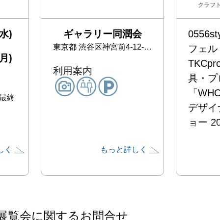
クラフト
水)
ギャラリー同潤会
0556s
東京都
渋谷区神宮前4-12-10 表参道ヒルズ・同潤館（同潤会青山アパート再生棟）
フェルト
月)
TKCpr
利用案内
具・プ
「WHO 
、最終
デザイ
ョー 20
しく
もっと詳しく
家具デ
デザイ
マンの
「TKC
家具・
展覧会に関するお問合せ