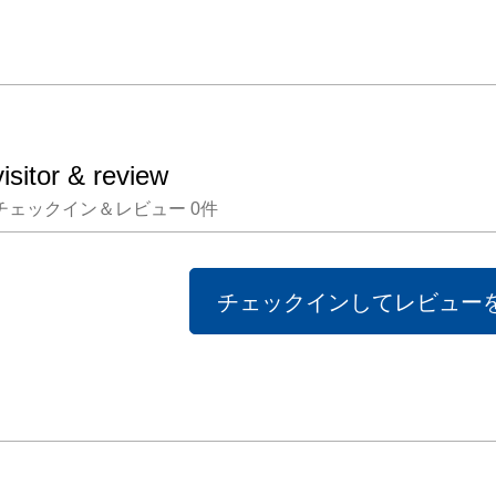
すこと
生かし
たち木
という
値を最
visitor & review
｢旅立
チェックイン＆レビュー
0
件
かさを
に｣と
品作りに
チェックインしてレビュー
田中慎一(
TANAK
Design
Designer