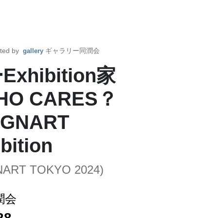
ted by
ギャラリー同潤会
gallery
ibition家
O CARES？
SIGNART
ition
ART TOKYO 2024)
潤会
28