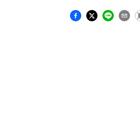
フトマンのp
小林兵庫
KOBAY
Craft
WoodTur
WEB　 
https://
私は元
の道を
人気質
ゆずり
る。常
リスペ
忘れず