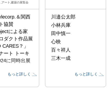
,アート,建築
の展覧会
tylecorp.＆関西
川邉公太郎
協賛

小林兵庫
ojectによる家
田中慎一
ロダクト作品展

心映
CARES？」

百々祥人
ナート トーキ
三木一成
24に同時出展

もっと詳しく
もっと詳しく
ザインに携わる
ナーとクラフト
プロジェクト
project」による
プロダクト作品