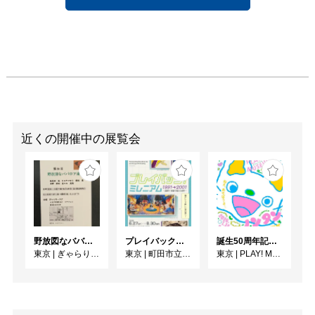
近くの開催中の展覧会
野放図なババロア達 展
プレイバック！ミレニアム1991→2001 版画が／版画で越えた境界
誕生50周年記念 ノンタン ずっとともだち !!!
東京
|
ぎゃらりーロア
東京
|
町田市立国際版画美術館
東京
|
PLAY! MUSEUM