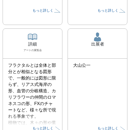
もっと詳しく
もっと詳しく
詳細
出展者
アート
の展覧会
フラクタルとは全体と部
大山公一
分とが相似となる図形
で、一般的には図形に限
らず、リアス式海岸の
形、血管の分岐構造、カ
リフラワーの仲間のロマ
ネスコの形、FXのチャ
ートなど、様々な所で現
れる事象です。

植物では、木々の形や葉
もっと詳しく
もっと詳しく
の形、羊歯の葉などに見