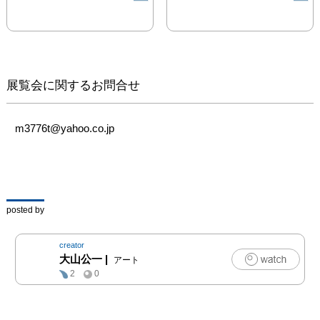
ることができます。

ここでは、そんな植物っ
ぽいフラクタル図形を紹
介させていただきます。
これらはプログラムで簡
展覧会に関するお問合せ
単な算数を使い算出して
描いたものです。
m3776t@yahoo.co.jp
posted by
creator
大山公一
|
アート
2
0