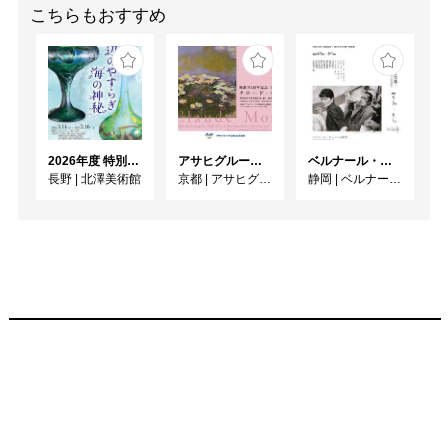
こちらもおすすめ
2026年度 特別展「ガレとドーム、アール･ヌーヴォーのガラス 水辺のやすらぎ、海の神秘」
アサヒグループ大山崎山荘美術館 開館30周年記念展「没後100年 クロード・モネ」
ベルナール・ビュフェと写真 ーカメラがとらえたビュフェとその時代、そして21 世紀へ
長野
|
北澤美術館
京都
|
アサヒグループ大山崎山荘美術館
静岡
|
ベルナール・ビュフェ美術館