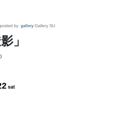
posted by
Gallery SU
gallery
透影」
o
22
sat