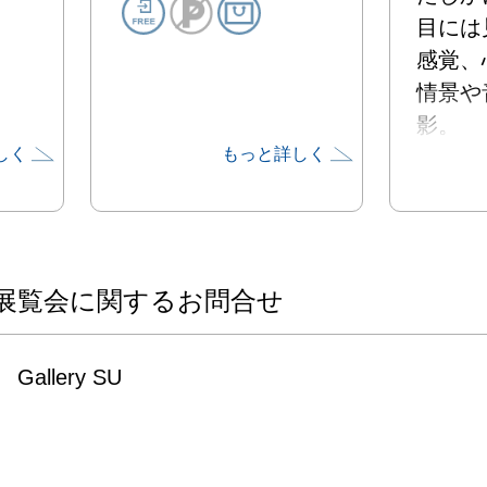
目には
感覚、
情景や
影。

しく
もっと詳しく
硝子と
性に、
わせて
品です。
ぜひご
展覧会に関するお問合せ
Gallery SU