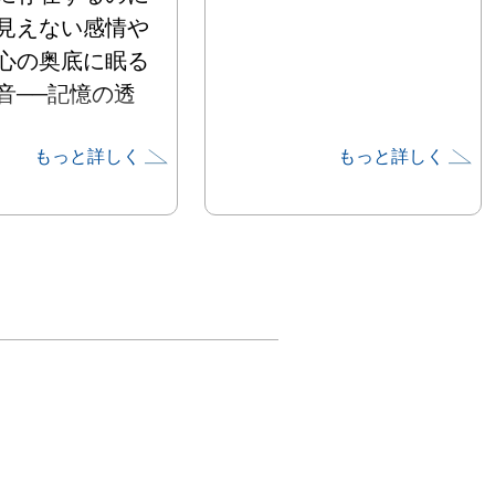
見えない感情や
心の奥底に眠る
音──記憶の透
もっと詳しく
もっと詳しく
いう素材の透明
それらを重ね合
生まれてきた作


高覧下さい。