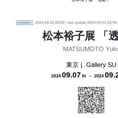
2024.09.02 09:52
| last update
2024.09.02 09:54
exhibition
松本裕子展 「
MATSUMOTO Yuk
東京
|
Gallery SU
09
.
07
09
.
2024
fri
－
2024