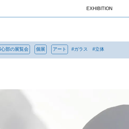
EXHIBITION
都心部の展覧会
個展
アート
#
ガラス
#
立体