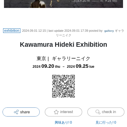
exhibition
2024.09.01 12:15
| last update
2024.09.01 17:39
posted by
ギャラ
gallery
リーニイク
Kawamura Hideki Exhibition
東京
|
ギャラリーニイク
09
.
20
09
.
25
2024
thu
－
2024
tue
興味あり!
0
見に行った!
0