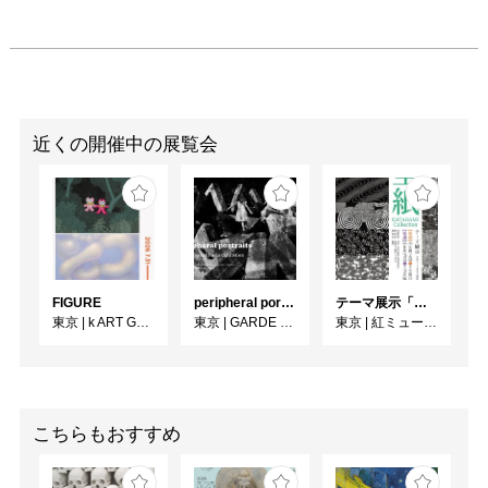
近くの開催中の展覧会
FIGURE
peripheral portraits
テーマ展示「型紙 KATAGAMI Collection」
東京
|
k ART GALLERY
東京
|
GARDE GALLERY
東京
|
紅ミュージアム
こちらもおすすめ