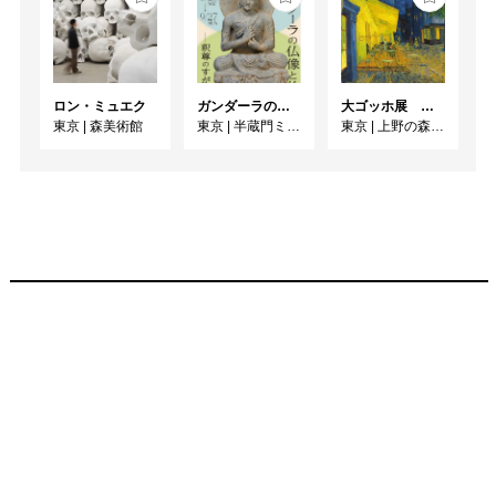
ロン・ミュエク
ガンダーラの仏像と仏伝ー釈尊のすがたー
大ゴッホ展 夜のカフェテラス
東京
|
森美術館
東京
|
半蔵門ミュージアム
東京
|
上野の森美術館