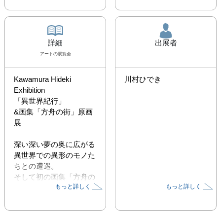
詳細
出展者
アート
の展覧会
Kawamura Hideki 
川村ひでき
Exhibition

「異世界紀行」

&画集「方舟の街」原画
展

深い深い夢の奥に広がる
異世界での異形のモノた
ちとの遭遇。

そして初の画集「方舟の
もっと詳しく
もっと詳しく
街」の原画の世界。

全く違う二つの異世界を
巡る、デジタルアート展
です。
