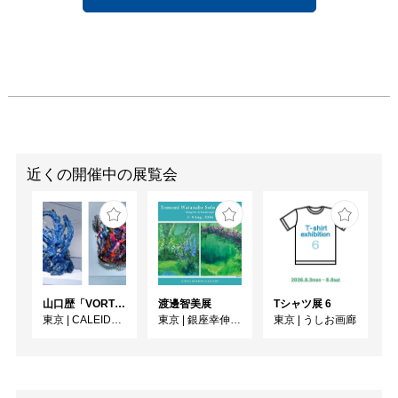
たように、私たちも戸惑
わなければいけません。
差し出されたイメージを
心地よく受け入れたので
は、したたかに戦略を組
みながら垂れ流される映
像を見ていることと同じ
だからです。

近くの開催中の展覧会
結局彼女の変化の背景は
わかりませんでした。し
かし、うつろう彼女らを
みつめていると、かつて
少女だったわたしもうつ
ろいはじめます。彼女ら
⼭⼝歴「VORTEX」
渡邊智美展
Tシャツ展 6
は、外へは余白としてと
東京
|
CALEIDO GINZA THE HUB
東京
|
銀座幸伸ギャラリー
東京
|
うしお画廊
りあえず固定したイメー
ジを与えておきながら
（それはある意味求めら
れているイメージでもあ