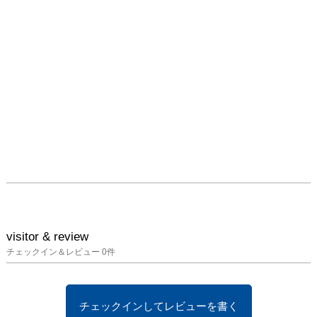
ておくことにしました。
彼女らは制服と皮膚が擦
れるとき、身体的には自
身の存在に安心し、精神
的には親から与えられた
輪郭との齟齬を感じてい
るようでした。

数名を撮影したところ
で、制服が未完成な彼女
らを外圧から守るさなぎ
にみえてきました。その
制服は、彼女らの押し黙
る表現を助けます。みる
側に一旦考えさせること
を保留にさせる力がある
visitor & review
からです。でも私たちは
チェックイン＆レビュー
0
件
その「制服を着た少女」
というイメージを容易に
たどってはいけないはず
チェックインしてレビューを書く
です。彼女たちが戸惑っ