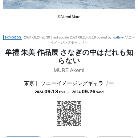
©Akemi Mure
exhibition
2024.08.24 20:30
| last update
2024.08.25 08:19
posted by
ソニー
gallery
イメージングギャラリー
牟禮 朱美 作品展 さなぎの中はだれも知
らない
MURE Akemi
東京
|
ソニーイメージングギャラリー
09
.
13
09
.
26
2024
thu
－
2024
wed