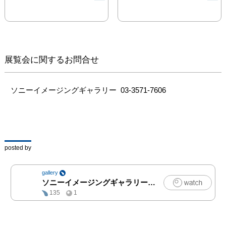
型の形に違和感がありま
す。なぜだか思春期には
遠さがありますし、未だ
にその時期の記憶が夢に
出てきたりもします。も
展覧会に関するお問合せ
どかしいことに、言葉で
表現すると修飾され、違
った意味に変換されそう
ソニーイメージングギャラリー  03-3571-7606
なので、口ごもりながら
この作品をつくりまし
た。

親や先生といった大人と
posted by
10代の彼女らとの関係は
（強者としての）撮る立
gallery
場と（弱者としての）撮
ソニーイメージングギャラリー
|
写真
られる立場に似ていま
135
1
す。ですから、思春期を
テーマにするとき「観
察」という手段をとるな