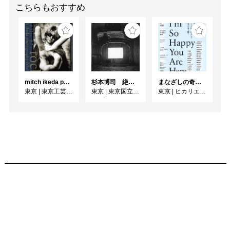
る点に注意が必要です
こちらもおすすめ
が）、安全なさなぎの中
で移り変わっているのだ
としたら、わたしはわか
らないままに観察するべ
きだと思いました。この
ような行き来するまなざ
mitch ikeda photography exhibition「rocks」
杉本博司 絶滅写真
まなざしの奇跡 日本女性写真家の冒険
しにこそ、「思春期」と
東京
|
東京工芸大学 写大ギャラリー
東京
|
東京国立近代美術館
東京
|
ヒカリエホール
いう名でカムフラージュ
されている彼女らの「本
当の態度」が立ち表れて
くるのだと思います。

牟禮 朱美