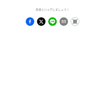
らば、写真は適するメデ
ィアだと思いました。ま
友達とシェアしましょう！
た、客観的でありなが
ら、意図せず主観的に喚
起されるイメージの透過
性は、みつめる行為その
ものだとも思いました。

撮影中、彼女らは制服を
着て周囲に溶け込み、戸
惑いながらわたしとある
一定の距離を保ち続けま
す。ぎこちない会話も続
かず、ただ唯一、レンズ
がお互いの依り代だった
ように思います。このよ
うな心許ないやりとりに
決着をつけようと、答え
を求めたくなりました
が、意味はふらふらさせ