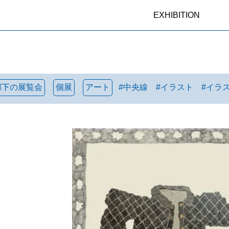
EXHIBITION
都下の展覧会
個展
アート
#
中央線
#
イラスト
#
イラ