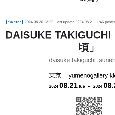
2024.08.20 13:29
| last update
2024.08.21 11:46
poste
exhibition
DAISUKE TAKIGUC
頃」
daisuke takiguchi tsuneh
東京
|
yumenogallery kic
08
.
21
08
.
2024
tue
－
2024