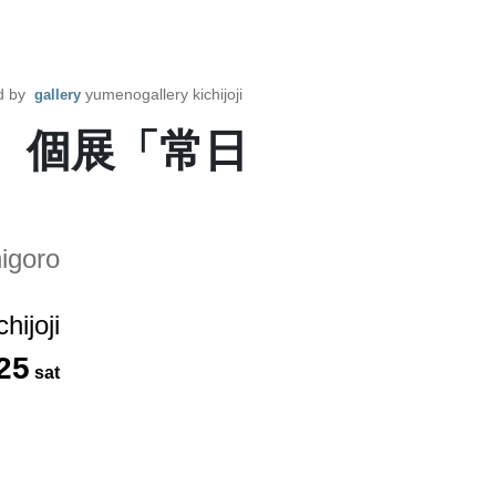
d by
yumenogallery kichijoji
gallery
HI 個展「常日
igoro
hijoji
25
sat