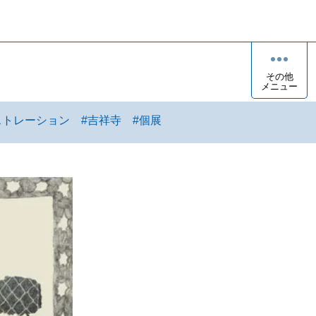
その他
メニュー
ストレーション
#
吉祥寺
#
個展