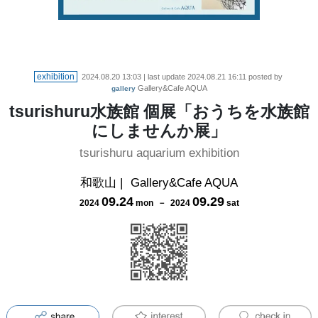
exhibition
2024.08.20 13:03
| last update
2024.08.21 16:11
posted by
Gallery&Cafe AQUA
gallery
tsurishuru水族館 個展「おうちを水族館
にしませんか展」
tsurishuru aquarium exhibition
和歌山
|
Gallery&Cafe AQUA
09
.
24
09
.
29
2024
mon
－
2024
sat