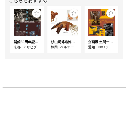
こちらもおすすめ
開館30周年記念 山本爲三郎・河井寬次郎没後60年記念 「共鳴 河井寬次郎 × 濱田庄司 ー山本爲三郎コレクションより」
杉山明博追悼展 木とわたし―木工の妙技と美術教育
企画展 土間ーつくって、つかって、再発見ー
京都
|
アサヒグループ大山崎山荘美術館
静岡
|
ベルナール・ビュフェ美術館
愛知
|
INAXライブミュージアム