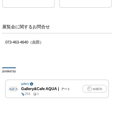
族館にする人。

ワイヤーを使用し、海や
水族館の生き物を作成し
ています。

釣り好きが高じて、海の
展覧会に関するお問合せ
生きものばかり作成する
ワイヤーアート作家にな
りました。

073-463-4640（吉田）
他のワイヤーアート作家
にない、釣り好きならで
はの細部にまでこだわっ
たワイヤーアートを御覧
ください。

posted by
Gallery&Cafe AQUA

gallery
和歌山市満屋186-7

Gallery&Cafe AQUA
|
アート
https://www.gc-
254
1
aqua.com/