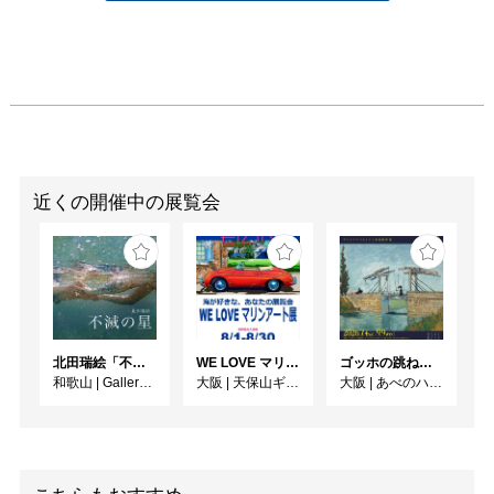
近くの開催中の展覧会
北田瑞絵「不滅の星」
WE LOVE マリンアート展 ～海の絵で癒されよう～
ゴッホの跳ね橋と印象派の画家たち ヴァルラフ＝リヒャルツ美術館所蔵
和歌山
|
Gallery&Cafe AQUA
大阪
|
天保山ギャラリー
大阪
|
あべのハルカス美術館