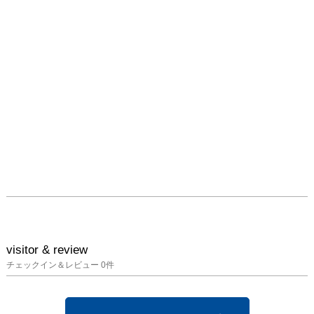
目！

[ 小企画] 美術の中のかた
ち─手で見る造形

北川太郎 時のかたち

兵庫県立美術館 常設展
示室（5室）

「美術の中のかたち—手
で見る造形」は、当館の
前身である県立近代美術
館時代から、開催を続け
ているシリーズ展です。
34 回目となる今回は、
姫路市出身の彫刻家・北
川太郎（きたがわ・たろ
visitor & review
う）の石彫作品を展示し
チェックイン＆レビュー
0
件
ます。

　建築石材業を営む家庭
に生れた北川にとって、