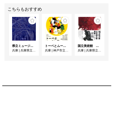
□ひたすら石を積み上げ
てつくる《時空ピラミッ
こちらもおすすめ
ド》は、なんと数年がか
りの作品！それは、まさ
しく「時間そのもの」の
かたちです。
県立ミュージアムズ連携企画 ミュージアムのミステリー
トーベとムーミン展～とっておきのものを探しに～
国立美術館 コレクション・ダイアローグ 松方幸次郎 × 山村德太郎 蒐集のパッション ―ロダンを日本へ、具体を世界へ
兵庫
|
兵庫県立美術館
兵庫
|
神戸市立博物館
兵庫
|
兵庫県立美術館