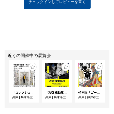
チェックインしてレビューを書く
石はあまりにも身近な存
在でした。しかし、ある
時きっかけがあって石に
「目覚め」た北川は、以
来、ひたすらノミと石頭
を用いて石の中に眠るか
たちを掘り出してきまし
た。「石のある空間と時
間の中では、最も明晰で
いられるような気がす
近くの開催中の展覧会
る」という作者の表情豊
かな作品をご堪能くださ
い。

[みどころ]

□等身大から両手サイズ
「コレクション展Ⅰ 中原佑介の言葉－コレクションを見るあたらしい眼」
「攻殻機動隊展Ghost and the Shell」関西巡回展
特別展「ゴールドマン コレクション 河鍋暁斎の世界」
まで！バリエーション豊
兵庫
|
兵庫県立美術館
兵庫
|
兵庫県立美術館
兵庫
|
神戸市立博物館
かな石の作品を、見て触
れて鑑賞できます。
