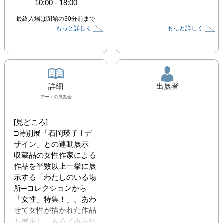
10:00
-
18:00
最終入場は閉館の30分前まで
もっと詳しく
もっと詳しく
詳細
出展者
アート
の展覧会
[見どころ]

□特別展「石岡瑛子 I デ
ザイン」との連動展示

収蔵品の女性作家による
作品を半数以上一挙に展
示する「わたしのいる場
所─コレクションから
「女性」特集！」。あわ
せて女性が描かれた作品
も展示し、みる／みられ