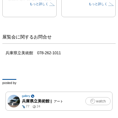
もっと詳しく
もっと詳しく
るの双方向から美術と女
性の関わりを考えます。

□今年3 月に重要文化財
に指定された本多錦吉郎
《羽衣天女》を指定決定
展覧会に関するお問合せ
後初公開！

□昨年度に新しく収蔵し
兵庫県立美術館　078-262-1011
た作品のお披露目展示を
行います( 一部）。

展示構成

posted by
［常設展示室１］

重要文化財指定 特別展
gallery
示 本多錦吉郎《羽衣天
兵庫県立美術館
|
アート
女》

77
24
［常設展示室 1・2・