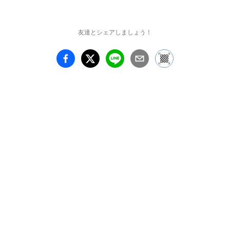
３・6 ］

わたしのいる場所─コレ
クションから「女性」特
友達とシェアしましょう！
集！

［常設展示室４］

版画の詩人─清宮質文と
駒井哲郎を中心に

［常設展示室5 ］

近現代の彫刻／ [ 小企画] 
美術の中のかたち─手で
見る造形　北川太郎　時
のかたち

［小磯良平記念室］

小磯良平─モデルと画家

［金山平三記念室］

金山平三─金山らくに注