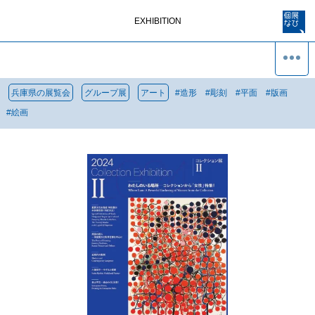
EXHIBITION
兵庫県の展覧会
グループ展
アート
#
造形
#
彫刻
#
平面
#
版画
#
絵画