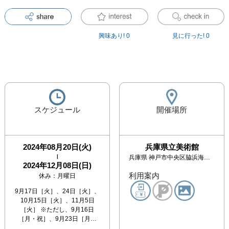
興味あり!
0
見に行った!
0
スケジュール
開催場所
2024年08月20日(火)
兵庫県立美術館
|
兵庫県
神戸市中央区脇浜海岸通1-1-1 [HAT神戸内]
2024年12月08日(日)
利用案内
休み：
月曜日
9月17日［火］、24日［火］、
10月15日［火］、11月5日
［火］ ※ただし、9月16日
［月・祝］、9月23日［月…