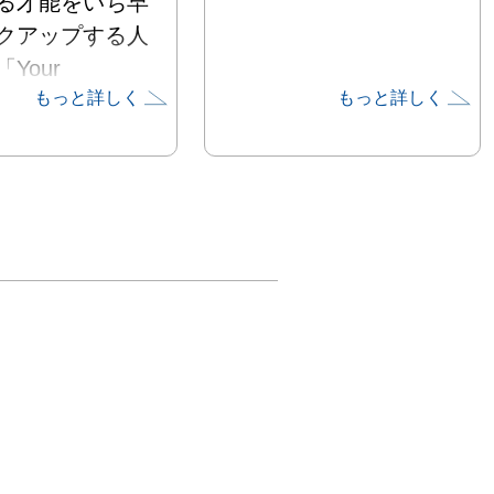
る才能をいち早
クアップする人
Your 
もっと詳しく
もっと詳しく


っては業界関係
目する人気企画
今回で第11回
ます

千もの作品を目
ているオーナー
の勘により今後
クの可能性が極
いであろう(す