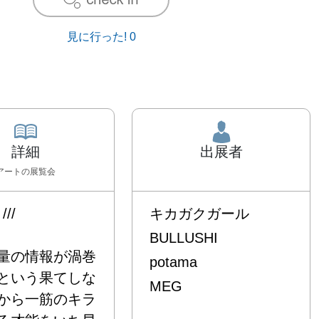
見に行った!
0
詳細
出展者
アート
の展覧会
//   

キカガクガール
BULLUSHI
量の情報が渦巻
potama
Sという果てしな
MEG
から一筋のキラ