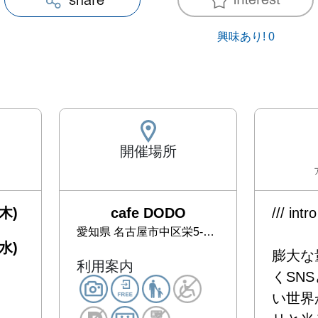
興味あり!
0
開催場所
木)
cafe DODO
/// intro /
愛知県
名古屋市中区栄5-18-17 コーワビル3階
水)
膨大な
利用案内
くSN
い世界