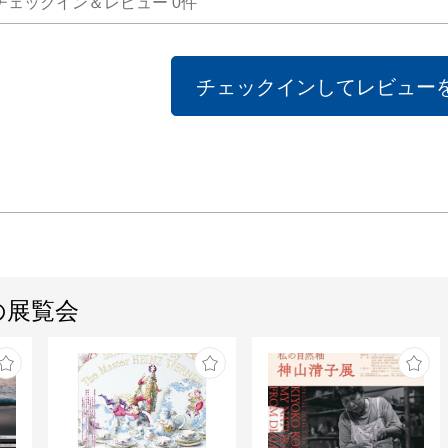
チェックイン＆レビュー
0
件
es.jp/

チェックインしてレビュー
/// artist /
◇pota
@potam
@potama
の展覧会
【prof】
”Sim
「シン
セント
ト」を