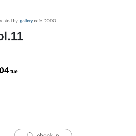
posted by
cafe DODO
gallery
ol.11
04
tue