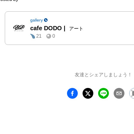
でにブ
いるア
め名古
gallery
cafe DODO
|
たこと
アート
21
0
ストを
アーテ
るこの企画
今回は
友達とシェアしましょう！
展示が
ィスト
高な胸
っています
他には