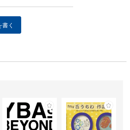
を書く
//

ma　Instagram 
a_art / X 
_art



ple+1”をテーマに
プルな中にアク
を加えるイラス
描くイラストレ