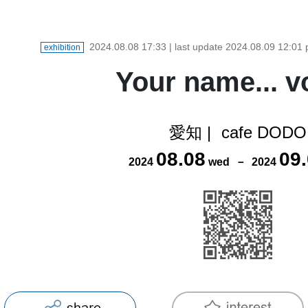
2024.08.08 17:33
| last update
2024.08.09 12:01
exhibition
Your name... v
愛知
|
cafe DODO
08
.
08
09
.
2024
wed
－
2024