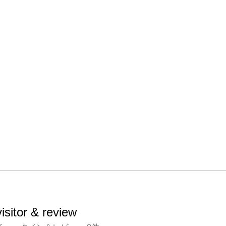
ティー
アーテ
イチ早
ら「You
是非チ
さい

自信を
るこの
なく！

/// onlin
comming
visitor & review
https:/