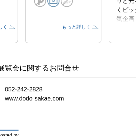
リと光
くピッ
気企画「
しく
もっと詳しく
name...」
今とな
者も注
となり
展覧会に関するお問合せ
目となり
052-242-2828

年間数
www.dodo-sakae.com
利きし
の長年
ブレイ
めて高
osted by