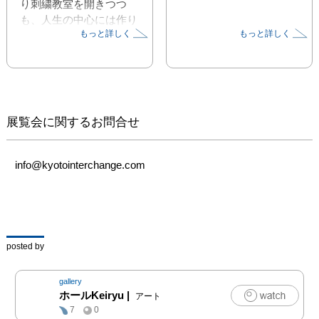
り刺繍教室を開きつつ
も、人生の中心には作り
もっと詳しく
もっと詳しく
たいものを自由に作るこ
とと、強固な美意識によ
って彩られた生活空間で
暮らすことがあり、それ
らを分かち難く生きてい
る。

展覧会に関するお問合せ
ある日、「アドリブで行
こうと思う」とティムさ
んは言った。針に糸を通
info@kyotointerchange.com
したり、小さなスパンコ
ールをたくさんつけたり
といった刺繍に欠かせな
い細かい作業が難しくな
る中で、萩原朔太郎の
posted by
《死なない蛸》をモチー
フとした巨大な蛸を、指
gallery
で使って編んでいく裂織
ホールKeiryu
|
アート
の技法で作り始めてい
7
0
た。
