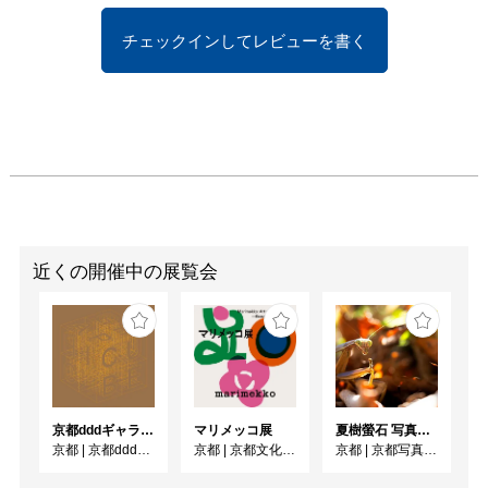
チェックインしてレビューを書く
近くの開催中の展覧会
京都dddギャラリー第252回企画展 GRAPHIC CUBE –シアターポスター DNPグラフィックデザイン・アーカイブより
マリメッコ展
夏樹螢石 写真展「四季彩ノ国」
京都
|
京都dddギャラリー
京都
|
京都文化博物館
京都
|
京都写真美術館 ギャラリー・ジャパネスク