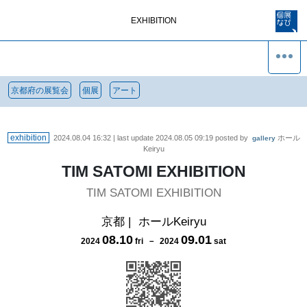
EXHIBITION
京都府の展覧会
個展
アート
exhibition
2024.08.04 16:32
| last update
2024.08.05 09:19
posted by
ホール
gallery
Keiryu
TIM SATOMI EXHIBITION
TIM SATOMI EXHIBITION
京都
|
ホールKeiryu
08
.
10
09
.
01
2024
fri
－
2024
sat