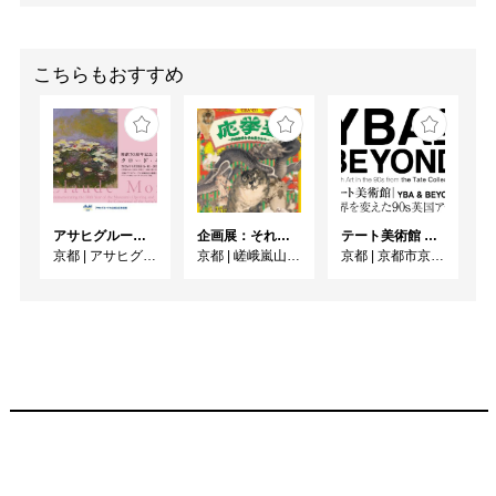
こちらもおすすめ
アサヒグループ大山崎山荘美術館 開館30周年記念展「没後100年 クロード・モネ」
企画展：それいけ！ 応挙塾 －円山応挙とその弟子たち－
テート美術館 ― YBA & BEYOND 世界を変えた90s英国アート
京都
|
アサヒグループ大山崎山荘美術館
京都
|
嵯峨嵐山文華館
京都
|
京都市京セラ美術館