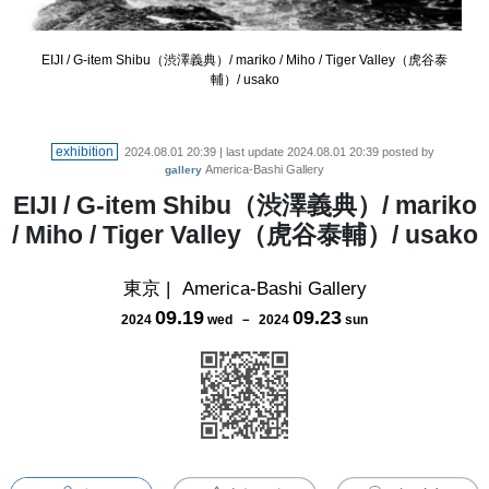
EIJI / G-item Shibu（渋澤義典）/ mariko / Miho / Tiger Valley（虎谷泰
輔）/ usako
exhibition
2024.08.01 20:39
| last update
2024.08.01 20:39
posted by
America-Bashi Gallery
gallery
EIJI / G-item Shibu（渋澤義典）/ mariko
/ Miho / Tiger Valley（虎谷泰輔）/ usako
東京
|
America-Bashi Gallery
09
.
19
09
.
23
2024
wed
－
2024
sun