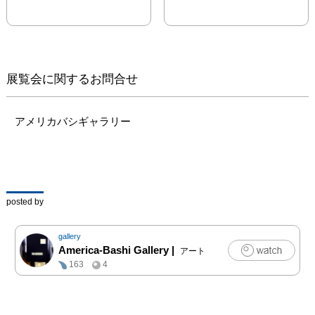
壁面の写真に加えコンセ
プトを表現したショート
MOVIEや３rd限定の写真
BOOKなどをお楽しみい
ただけます

展覧会に関するお問合せ
大切な時間を使ってお越
しいただいた方がゆっく
り静かに写真をお楽しみ
アメリカバシギャラリー
いただけるよう心をこめ
てお待ちしております

残暑の折ではあります
が、恵比寿散策の際にお
寄りください
posted by
gallery
America-Bashi Gallery
|
アート
163
4