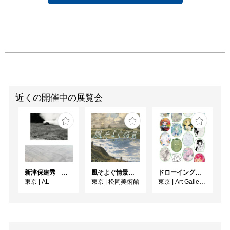
近くの開催中の展覧会
新津保建秀 時の旅—写真はいつ届くのか
風そよぐ情景 ヴィクトリア朝絵画・フランス印象派
ドローイング展『絵とのダイアローグ 2026』
東京
|
AL
東京
|
松岡美術館
東京
|
Art Gallery Shirokane 6c