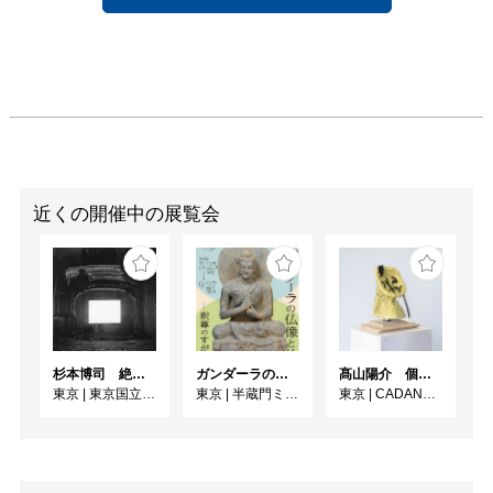
近くの開催中の展覧会
杉本博司 絶滅写真
ガンダーラの仏像と仏伝ー釈尊のすがたー
髙山陽介 個展 「昨日または今日あるいは明日」
東京
|
東京国立近代美術館
東京
|
半蔵門ミュージアム
東京
|
CADAN大手町