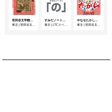
世田谷文学館コレクション展 没後30年 宇野千代展
すみだノート展2026 ~すみだノートの「の」～
やなせたかし展 人生はよろこばせごっこ
東京
|
世田谷文学館
東京
|
LTCスペース
東京
|
世田谷文学館