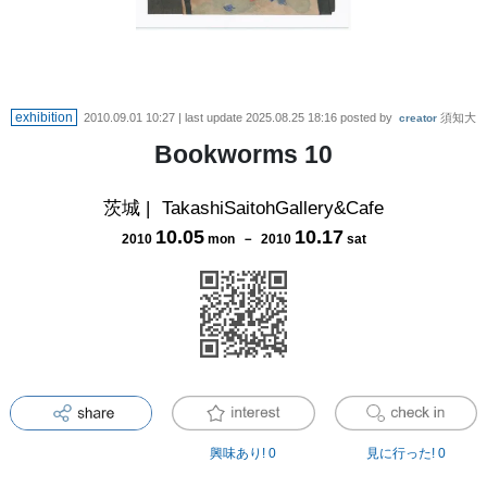
exhibition
2010.09.01 10:27
| last update
2025.08.25 18:16
posted by
須知大
creator
Bookworms 10
茨城
|
TakashiSaitohGallery&Cafe
10
.
05
10
.
17
2010
mon
－
2010
sat
興味あり!
0
見に行った!
0