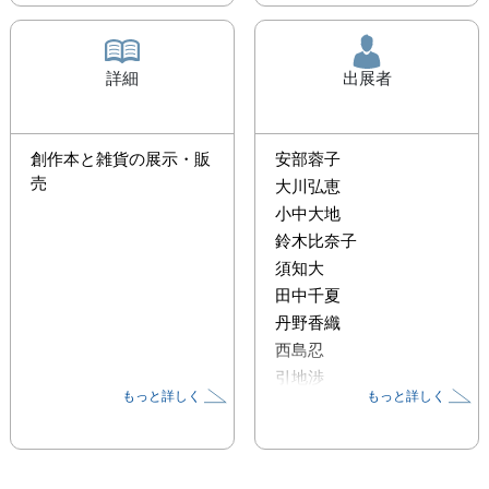
詳細
出展者
創作本と雑貨の展示・販
安部蓉子
売
大川弘恵
小中大地
鈴木比奈子
須知大
田中千夏
丹野香織
西島忍
引地渉
もっと詳しく
もっと詳しく
松永東子