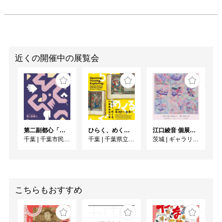
近くの開催中の展覧会
第二副都心「しろへびを探せ」
ひらく、めくる、めぐる ー 印刷博物館の美しい印刷
江口綾音 個展「RINNE」
千葉
|
千葉市民ギャラリー・いなげ
千葉
|
千葉県立美術館
茨城
|
ギャラリー桜林
こちらもおすすめ