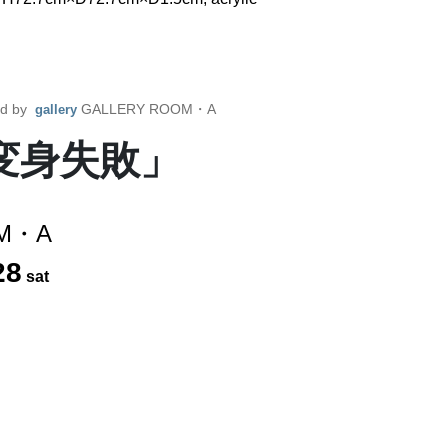
ed by
GALLERY ROOM・A
gallery
変身失敗」
OM・A
28
sat