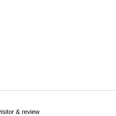
う自分
絵画を
します
ても、
かわる
き物の
でご覧
visitor & review