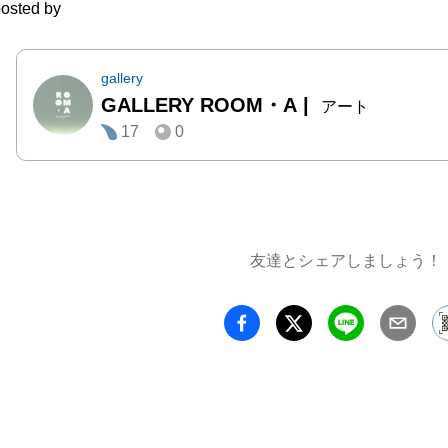
osted by
淡い色
錯する
構築し
gallery
GALLERY ROOM・A
|
これま
アート
17
0
やCD
も多数
しをして
本展で
友達とシェアしましょう！
が描い
ある「
何か」
何かが
程で失
姿にな