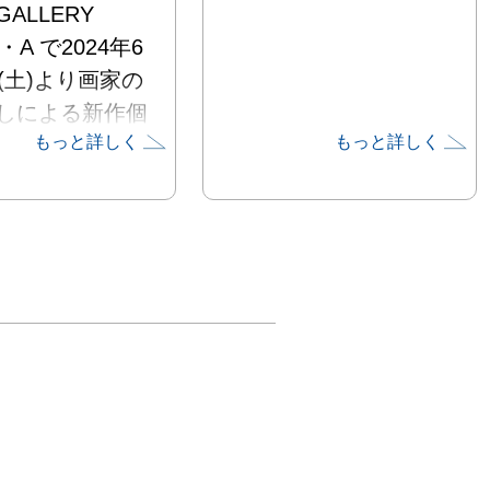
ALLERY 
・A で2024年6
日(土)より画家の
しによる新作個
もっと詳しく
もっと詳しく
身失敗」を開催
す。

しは京都府生ま
蔵野美術大学油
業。 アクリル
とペンで取り返
かない変化を遂
く、崩れ落ちて
する少女を描い
す。複雑な線と