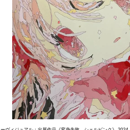
ーヴィジュアル：出展作品《変身失敗＿シェルピンク》 2024, H72.7cm×