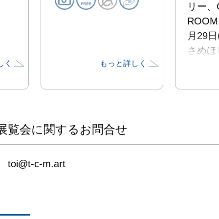
リー、G
ROOM
月29
さめほ
しく
もっと詳しく
展「変
いたしま
さめほ
れ、武
展覧会に関するお問合せ
画科卒
絵の具
toi@t-c-m.art
しのつ
げてい
は再生
ていま