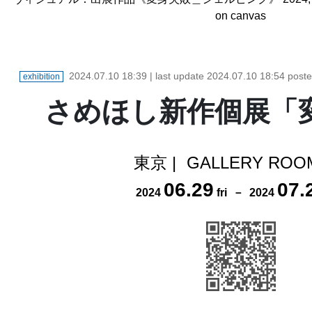
on canvas
2024.07.10 18:39
| last update
2024.07.10 18:54
post
exhibition
さめほし新作個展「
東京
|
GALLERY RO
06
.
29
07
.
2024
fri
－
2024