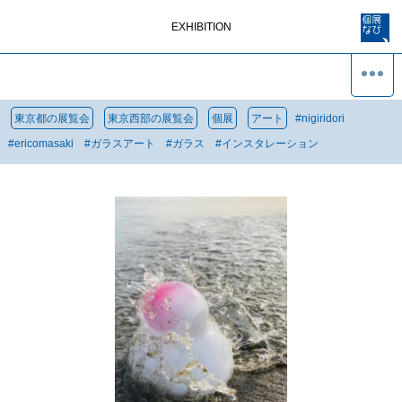
EXHIBITION
東京都の展覧会
東京西部の展覧会
個展
アート
#
nigiridori
#
ericomasaki
#
ガラスアート
#
ガラス
#
インスタレーション