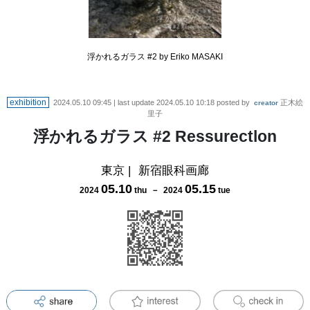
浮かれるガラス #2 by Eriko MASAKI
exhibition
2024.05.10 09:45
| last update
2024.05.10 10:18
posted by
正木絵
creator
里子
浮かれるガラス #2 Ressurectlon
東京
|
新宿眼科画廊
05
.
10
05
.
15
2024
thu
－
2024
tue