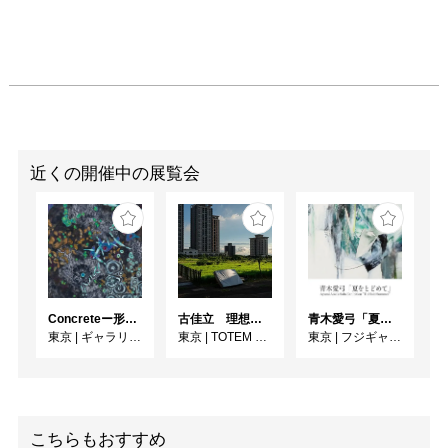
近くの開催中の展覧会
Concreteー形への思いー
古佳⽴ 理想と荒野のあいだ
青木愛弓「夏をとどめて」
東京
|
ギャラリー絵夢
東京
|
TOTEM POLE PHOTO GALLERY
東京
|
フジギャラリー新宿
こちらもおすすめ