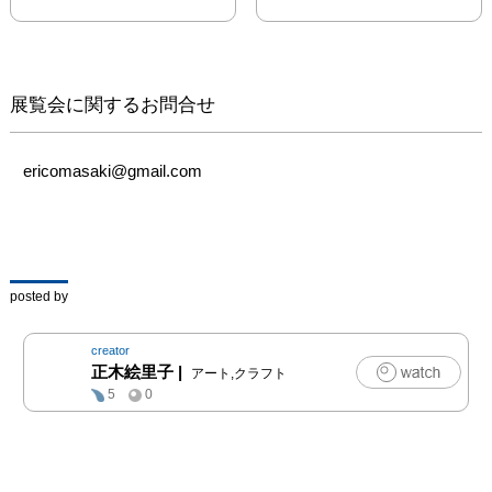
た作家自身の面影と、そ
の営みの中で生まれた作
品をご覧ください。
展覧会に関するお問合せ
ericomasaki@gmail.com
posted by
creator
正木絵里子
|
アート,クラフト
5
0