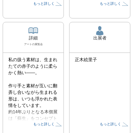
もっと詳しく
もっと詳しく
詳細
出展者
アート
の展覧会
私の扱う素材は、生まれ
正木絵里子
たての赤子のように柔ら
かく熱い――。

作り手と素材が互いに翻
弄し合いながら生まれる
形は、いつも浮かれた表
情をしています。

約14年ぶりとなる本個展
は「蘇生」をコンセプト
もっと詳しく
もっと詳しく
に展開します。隅々まで
息を吹き込みながら蘇っ