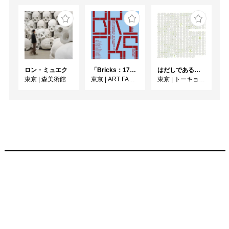
ロン・ミュエク
「Bricks：17人のかたち」
はだしであるく [トーキョーアーツアンドスペースレジデンス2026 成果発表展 ]
東京
|
森美術館
東京
|
ART FACTORY城南島
東京
|
トーキョーアーツアンドスペース本郷