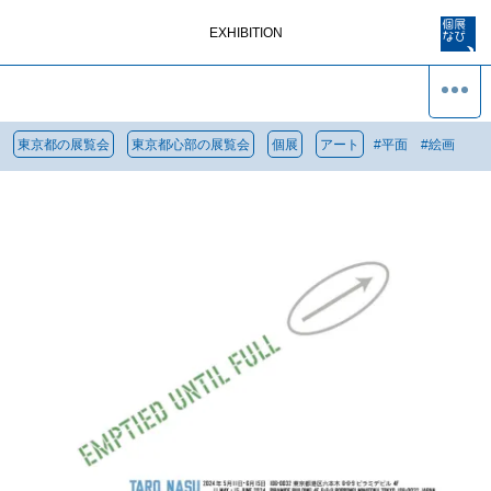
EXHIBITION
東京都の展覧会
東京都心部の展覧会
個展
アート
#
平面
#
絵画