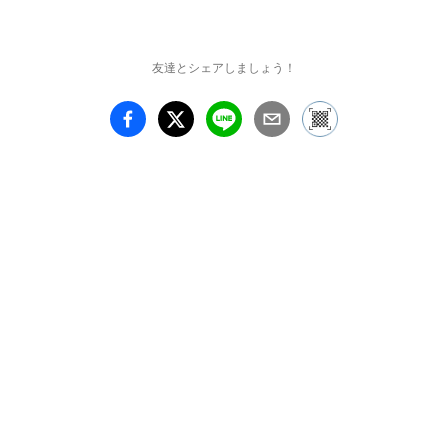
AND CONSISTENT 
WITH THE INTENT OF 
THE ARTIST THE 
友達とシェアしましょう！
DECISION AS TO 
CONDITION RESTS 
WITH THE RECEIVER 
UPON THE OCCASION 
OF RECEIVERSHIP 

1.作家は作品を構成して
もよい。

2.作品は制作されてもよ
い。

3.作品は構築される必要
はない。

各項とも作家の意図に関
して同等で矛盾が無いの
で、作品の在り方の決定
権は受け手の受け取り方