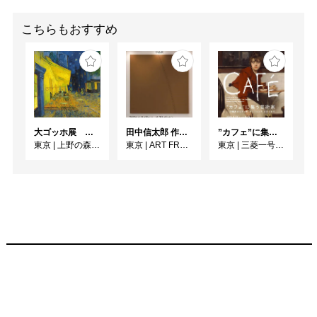
のもと、ウィナーは作品
を完成するために責任を
こちらもおすすめ
鑑賞者に委譲するのであ
る。

本展覧会では「宣言」と
並んで、ウィナーによる
4点の「彫刻」と4点のド
大ゴッホ展 夜のカフェテラス
田中信太郎 作品展
”カフェ”に集う芸術家 ー印象派からゴッホ、ロートレック、ピカソまで
ローイングに加えて、特
東京
|
上野の森美術館
東京
|
ART FRONT GALLERY
東京
|
三菱一号館美術館
別なエディション作品を
展示し、彼の世界観を鑑
賞者に提示する。

ローレンス・ウィナー| 
LAWRENCE WEINER 
(1942 - 2021)

近年の主な個展として
は、没後の2024年に開催
された「Of & About 