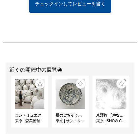
チェックインしてレビューを書く
はないこと、そしてその
作品の所有者が作品展示
のための決定に関する責
任を持つことが述べられ
ている。「宣言」の最後
の項目では、作品の存在
に関与する当事者は同等
の立場であると記されて
いる。

近くの開催中の展覧会
ウィナーは彼の彫刻的言
語を通して、自らの主題
の広さと深さを測った。
その作品は鑑賞者に、誰
もが達成可能な構造とと
もに提示される。一つの
ロン・ミュエク
眼のごちそう 食器
米澤柊 「声なき声のキャラクター」
文化が意義深いものであ
東京
|
森美術館
東京
|
サントリー美術館
東京
|
SNOW Contemporary
るためには、個々人が等
しくその実現のために責
任を持つべきという信念