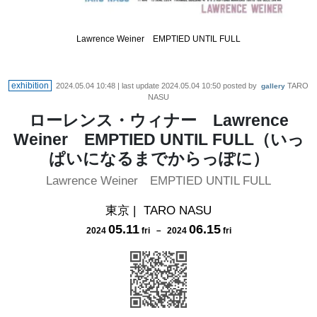
Lawrence Weiner EMPTIED UNTIL FULL
exhibition
2024.05.04 10:48
| last update
2024.05.04 10:50
posted by
TARO
gallery
NASU
ローレンス・ウィナー Lawrence
Weiner EMPTIED UNTIL FULL（いっ
ぱいになるまでからっぽに）
Lawrence Weiner EMPTIED UNTIL FULL
東京
|
TARO NASU
05
.
11
06
.
15
2024
fri
－
2024
fri