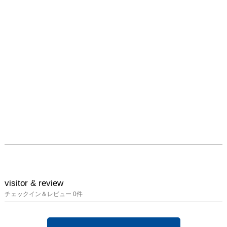
に委ねられる。

1968年、ウィナーは言語
を用いた創作活動を始
め、言語はその後、彼の
最も重要な創作素材とな
った。確固たる意志とと
もに、言語形式の作品は
三次元空間におかれた一
つの思考過程であるとし
ながら、ウィナーはこれ
らの作品を「彫刻」と呼
んだ。「宣言（The 
Declaration)」はいかに
作品が制作されるかにつ
いての媒介変数(パラメ
visitor & review
ーター）をまとめたもの
チェックイン＆レビュー
0
件
である。すなわち、作品
を存在させるために必ず
しも作品構築を行う必要