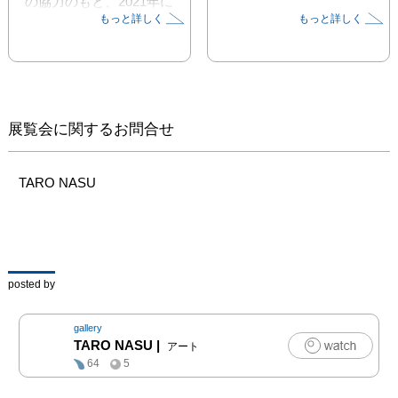
の協力のもと、2021年に
もっと詳しく
もっと詳しく
ウィナーが亡くなって以
来、弊画廊での初めての
展覧会となる。

会場内にはアーティスト
としての自らの姿勢を語
った言葉としてしられる
展覧会に関するお問合せ
下記の「Declaration of 
Intent」（1968）も特別
展示される。

TARO NASU
1.THE ARTIST MAY 
CONSTRUCT THE 
WORK

posted by
2.THE WORK MAY BE 
FABRICATED

gallery
3.THE WORK NEED 
TARO NASU
|
アート
NOT BE BUILT

64
5
EACH BEING EQUAL 