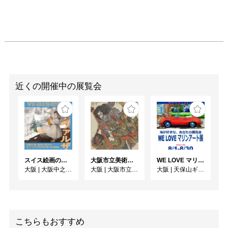
近くの開催中の展覧会
スイス絵画の異才 カール‧ヴァルザー
大阪市立美術館開館90周年記念特別展 「水滸伝」
WE LOVE マリンアート展 ～海の絵で癒されよう～
大阪
|
大阪中之島美術館
大阪
|
大阪市立美術館
大阪
|
天保山ギャラリー
こちらもおすすめ