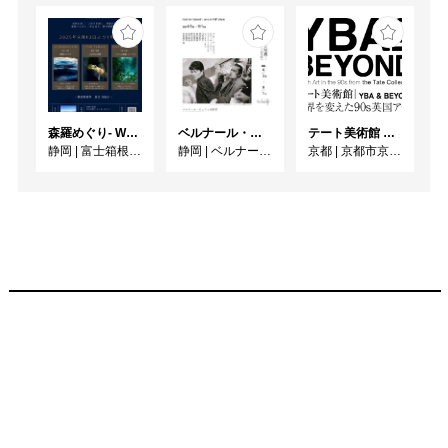
森羅めぐり- Wandering in Shinra -
ベルナール・ビュフェと写真 ーカメラがとらえたビュフェとその時代、そして21 世紀へ
テート美術館 ― YBA & BEYOND 世界を変えた90s英国アート
静岡
|
富士箱根カントリークラブ
静岡
|
ベルナール・ビュフェ美術館
京都
|
京都市京セラ美術館