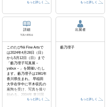
もっと詳しく
もっと詳しく
詳細
出展者
写真
の展覧会
このたびNii Fine Artsで
藪乃理子
は2024年4月28日（日）
から5月12日（日）まで
「藪乃理子写真展－
yabux－」を開催いたし
ます。藪乃理子は1981年 
香川県生まれ。 早稲田
大学在学中に平木収氏の
薫陶を受け、写真を撮り
始める。2004年 東川国
もっと詳しく
もっと詳しく
際フォトフェスティバル
にボランティアスタッフ