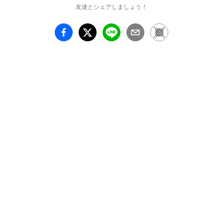
点を展示いたします。

友達とシェアしましょう！
statement

いつも撮影していた風景

いつも追いかけていた風
景

自分自身が入り込んだ

セルフポートレート

風景の中に自分の残像を
残す

変わりゆく風景

変わりゆく私

また訪れる時まで

想いと共に封じ込める