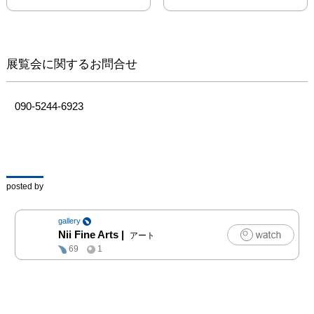
として参加、フォトグラ
ファーとして作品を創り
続けることを決意し、翌
年　東京藝術大学美術部
展覧会に関するお問合せ
大学院　先端芸術表現科
に入学　佐藤時啓氏の研
究室に入る。卒業後は東
090-5244-6923
京を中心にグループ展に
参加したり個展を開催す
るなど積極的に活動す
る。6年前に故郷の香川
県多度津町に戻り、地方
posted by
創生事業や教育活動に尽
力している。

gallery
「yabux」は、世界中を
Nii Fine Arts
|
アート
旅して撮影したセルフポ
69
1
ートレイト。

弊廊での8年ぶりの個展
となる今回、新作－
yabuxーシリーズ、約15