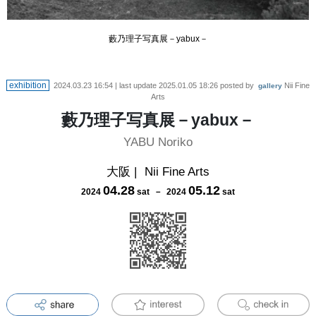
藪乃理子写真展－yabux－
exhibition
2024.03.23 16:54
| last update
2025.01.05 18:26
posted by
Nii Fine
gallery
Arts
藪乃理子写真展－yabux－
YABU Noriko
大阪
|
Nii Fine Arts
04
.
28
05
.
12
2024
sat
－
2024
sat