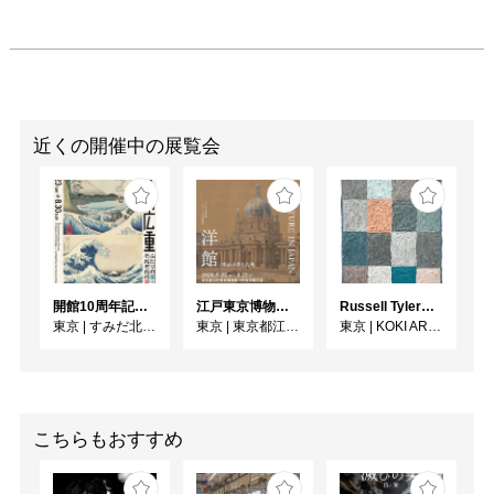
近くの開催中の展覧会
開館10周年記念 「北斎 広重 ふたりの富士、それぞれの富士」
江戸東京博物館リニューアル記念特別展「洋館 明治の夢と挑戦」
Russell Tyler From the Shore（海辺から）
東京
|
すみだ北斎美術館
東京
|
東京都江戸東京博物館
東京
|
KOKI ARTS
こちらもおすすめ