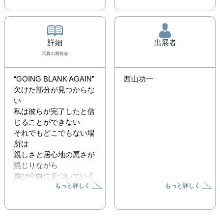
詳細
出展者
写真
の展覧会
“GOING BLANK AGAIN”

西山功一
欠けた部分が見つからな
い

私は彼らが完了したと信
じることができない

それでもどこでもない場
所は

親しさと居心地の悪さが
混じりながら

再び空白に近づいていく

もっと詳しく
もっと詳しく
西山功一新作展では、今
年６月に発表した
「Nowhere」に引き続く