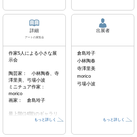
詳細
出展者
アート
の展覧会
作家5人による小さな展
倉島玲子
示会　

小林陶春
寺澤里美
陶芸家：　小林陶春、寺
morico
澤里美、弓場小波

弓場小波
ミニチュア作家：　
morico

画家：　倉島玲子

最上階(14階)のギャラリ
もっと詳しく
もっと詳しく
ーから見渡せる景色とと
もにゆったりとご鑑賞下
さい。