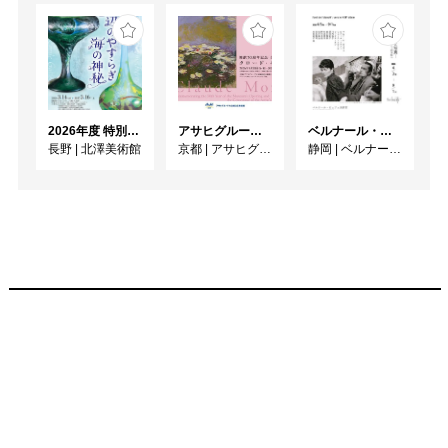
2026年度 特別展「ガレとドーム、アール･ヌーヴォーのガラス 水辺のやすらぎ、海の神秘」
アサヒグループ大山崎山荘美術館 開館30周年記念展「没後100年 クロード・モネ」
ベルナール・ビュフェと写真 ーカメラがとらえたビュフェとその時代、そして21 世紀へ
長野
|
北澤美術館
京都
|
アサヒグループ大山崎山荘美術館
静岡
|
ベルナール・ビュフェ美術館