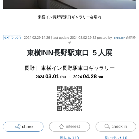
東横イン長野駅東口ギャラリー会場内
exhibition
2024.02.29 14:26
| last update
2024.03.02 19:32
posted by
倉島玲
creator
子
東横INN長野駅東口 ５人展
長野
|
東横イン長野駅東口ギャラリー
03
.
01
04
.
28
2024
thu
－
2024
sat
興味あり!
0
見に行った!
0