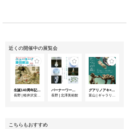
近くの開催中の展覧会
生誕140周年記念企画 ニューヨークの藤田嗣治
バーナーワークの世界 2026
グアリノアキ×桜井裕子 二人展 ふたつの森
長野
|
軽井沢安東美術館
長野
|
北澤美術館
富山
|
ギャラリー1045 富山
こちらもおすすめ