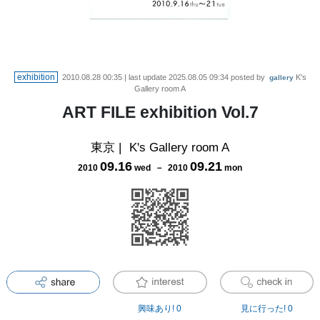
exhibition
2010.08.28 00:35
| last update
2025.08.05 09:34
posted by
K's
gallery
Gallery room A
ART FILE exhibition Vol.7
東京
|
K's Gallery room A
09
.
16
09
.
21
2010
wed
－
2010
mon
興味あり!
0
見に行った!
0