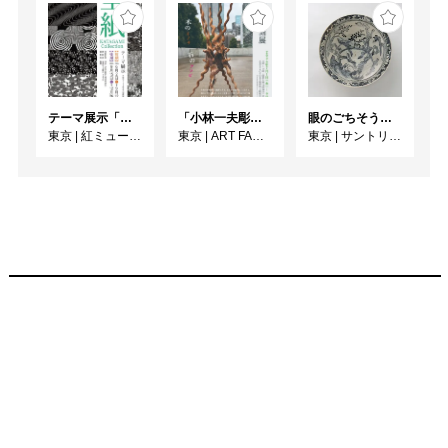
テーマ展示「型紙 KATAGAMI Collection」
「小林一夫彫刻展 木のイノチ 石のアソビ」
眼のごちそう 食器
東京
|
紅ミュージアム
東京
|
ART FACTORY城南島
東京
|
サントリー美術館