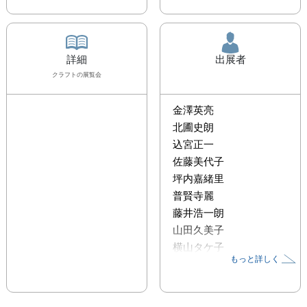
詳細
出展者
クラフト
の展覧会
金澤英亮
北圃史朗
込宮正一
佐藤美代子
坪内嘉緒里
普賢寺麗
藤井浩一朗
山田久美子
横山タケ子
もっと詳しく