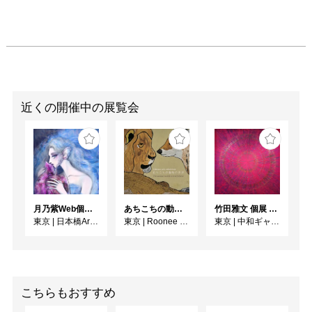
近くの開催中の展覧会
月乃紫Web個展 花幻月色（はなまぼろしのつきいろ）
あちこちの動物の世界
竹田雅文 個展 －Jam Service Exhibition－
東京
|
日本橋Art.jp
東京
|
Roonee 247 fine arts
東京
|
中和ギャラリー
こちらもおすすめ