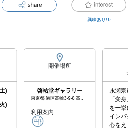
興味あり!
0
開催場所
土)
啓祐堂ギャラリー
永瀬宗
東京都
港区高輪3-9-8 高輪インターコート1F
「変身
火)
を一挙
利用案内
インパ
心をえ