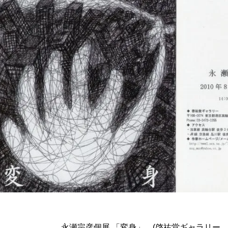
永瀬宗彦個展 「変身」 (啓祐堂ギャラリー 2010