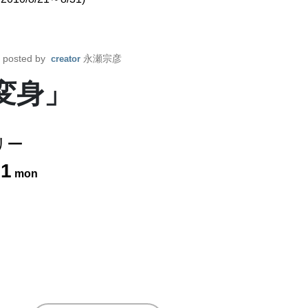
posted by
永瀬宗彦
creator
変身」
リー
31
mon