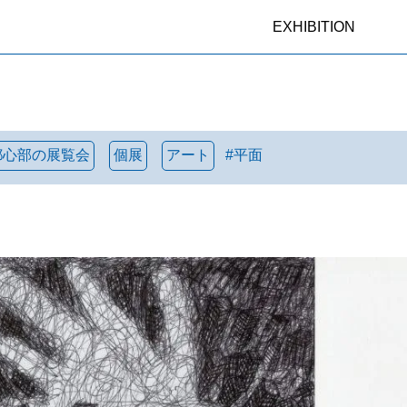
EXHIBITION
都心部の展覧会
個展
アート
#
平面