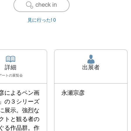
見に行った!
0
詳細
出展者
アート
の展覧会
彦によるペン画
永瀬宗彦
」の３シリーズ
に展示。強烈な
クトと観る者の
ぐる作品群。作