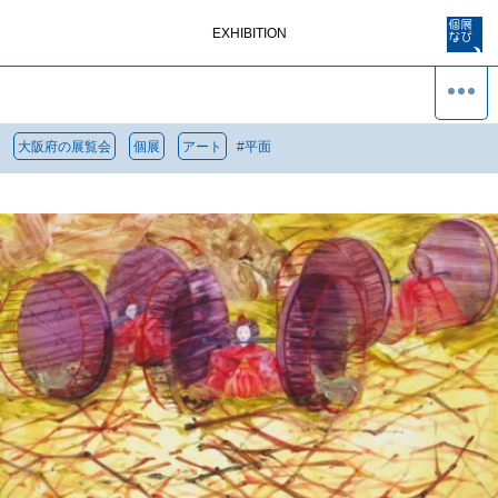
EXHIBITION
大阪府の展覧会
個展
アート
#
平面