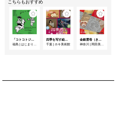
こちらもおすすめ
「コトコトジャーニー」
四季を写す絵画たち
金銀雲母（きら）きら ーかがやきの日本美術ー
福島
|
はじまりの美術館
千葉
|
ホキ美術館
神奈川
|
岡田美術館