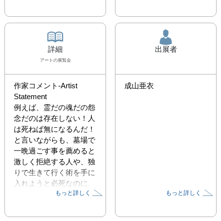
詳細
出展者
アート
の展覧会
作家コメント-Artist 
成山亜衣
Statement

例えば、霊だの魂だの怨
念だのは存在しない！人
は死ねば無になるんだ！
と言いながらも、墓場で
一晩過ごす事を薦めると
激しく拒絶する人や、独
りで生きて行く術を手に
入れようと必死なのに、
もっと詳しく
もっと詳しく
孤独死を恐れてしまう
人、そう謂った様々な場
面で見える人々の内面の