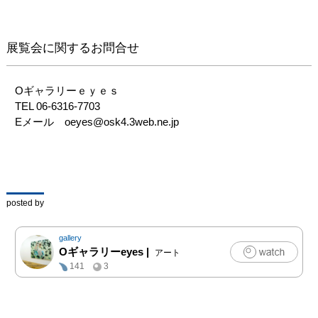
矛盾に興味がある。私
は、人の思考と発言と行
動の矛盾を見つけて指摘
展覧会に関するお問合せ
してきたが、憎悪感から
ではなく、むしろ、愛お
しく、人間らしいと考え
Oギャラリーｅｙｅｓ

ている。

TEL 06-6316-7703

白か黒ではなく、間のグ
Eメール　oeyes@osk4.3web.ne.jp
レートーンの心模様から
浮かび上がった映像を描
いています。
posted by
gallery
Oギャラリーeyes
|
アート
141
3