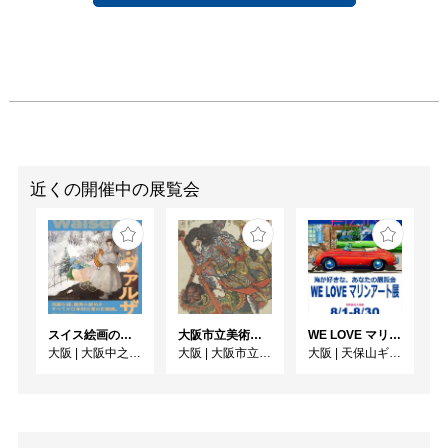
近くの開催中の展覧会
スイス絵画の異才 カール‧ヴァルザー
大阪市立美術館開館90周年記念特別展 「水滸伝」
WE LOVE マリンアート展 ～海の絵で癒されよう～
大阪
|
大阪中之島美術館
大阪
|
大阪市立美術館
大阪
|
天保山ギャラリー