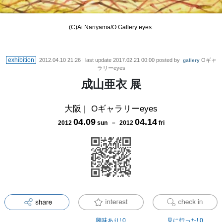
(C)Ai Nariyama/O Gallery eyes.
exhibition
2012.04.10 21:26
| last update
2017.02.21 00:00
posted by
Oギャ
gallery
ラリーeyes
成山亜衣 展
大阪
|
Oギャラリーeyes
04
.
09
04
.
14
2012
sun
－
2012
fri
興味あり!
0
見に行った!
0