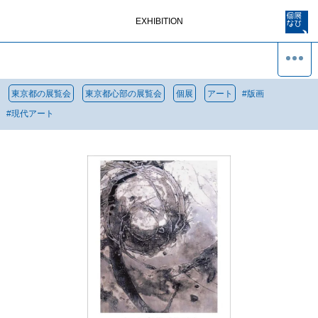
EXHIBITION
東京都の展覧会
東京都心部の展覧会
個展
アート
#
版画
#
現代アート