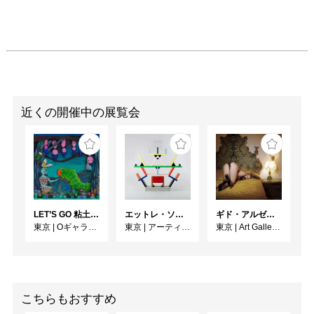
近くの開催中の展覧会
LET’S GO 粘土（クレイ）ジ−
エットレ・ソットサス —魔法がはじまるとき、デザインは生まれる
ギド・アルゼンチーニ写真展 『女性的宇宙』
東京
|
Oギャラリー
東京
|
アーティゾン美術館
東京
|
Art Gallery M84
こちらもおすすめ