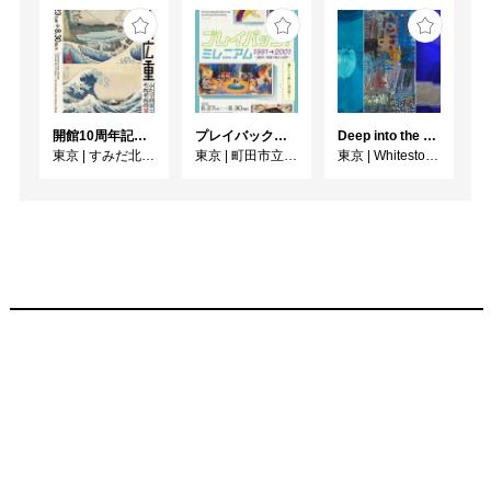
開館10周年記念 「北斎 広重 ふたりの富士、それぞれの富士」
プレイバック！ミレニアム1991→2001 版画が／版画で越えた境界
Deep into the Blue―蒼の深層へ：木梨アイネ、名坂千吉郎、猪熊克芳
東京
|
すみだ北斎美術館
東京
|
町田市立国際版画美術館
東京
|
Whitestone Gallery