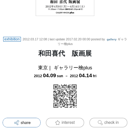
exhibition
2012.03.17 12:08
| last update
2017.02.20 00:00
posted by
ギャラ
gallery
リー檜plus
和田喜代 版画展
東京
|
ギャラリー檜plus
04
.
09
04
.
14
2012
sun
－
2012
fri