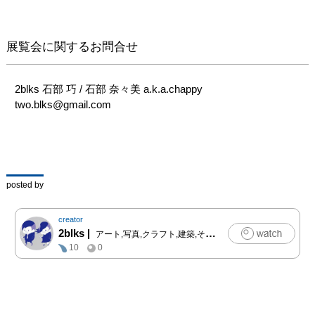
展覧会に関するお問合せ
2blks 石部 巧 / 石部 奈々美 a.k.a.chappy　

two.blks@gmail.com
posted by
creator
2blks
|
アート,写真,クラフト,建築,その他
10
0