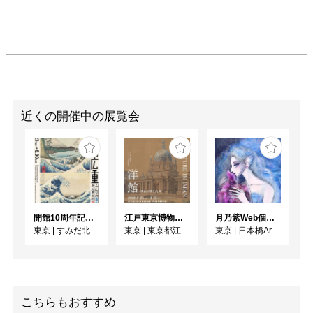
近くの開催中の展覧会
開館10周年記念 「北斎 広重 ふたりの富士、それぞれの富士」
江戸東京博物館リニューアル記念特別展「洋館 明治の夢と挑戦」
月乃紫Web個展 花幻月色（はなまぼろしのつきいろ）
東京
|
すみだ北斎美術館
東京
|
東京都江戸東京博物館
東京
|
日本橋Art.jp
こちらもおすすめ