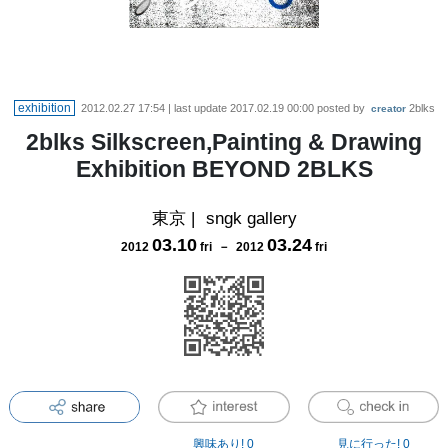
exhibition
2012.02.27 17:54
| last update
2017.02.19 00:00
posted by
2blks
creator
2blks Silkscreen,Painting & Drawing
Exhibition BEYOND 2BLKS
東京
|
sngk gallery
03
.
10
03
.
24
2012
fri
－
2012
fri
興味あり!
0
見に行った!
0