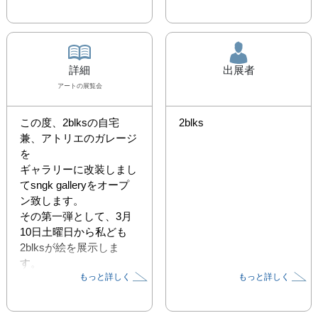
詳細
出展者
アート
の展覧会
この度、2blksの自宅
2blks
兼、アトリエのガレージ
を

ギャラリーに改装しまし
てsngk galleryをオープ
ン致します。

その第一弾として、3月
10日土曜日から私ども
2blksが絵を展示しま
す。

もっと詳しく
もっと詳しく
お時間ありましたら是非
遊びに来てください