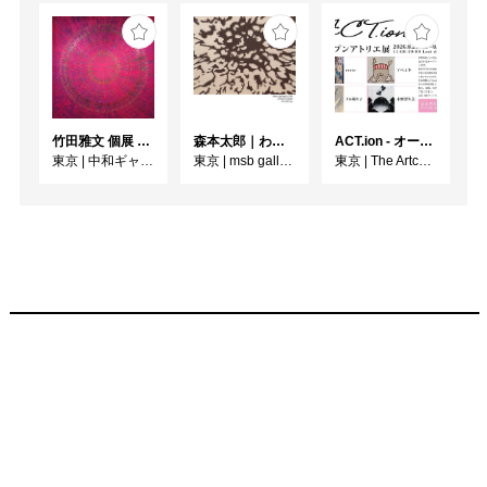
竹田雅文 個展 －Jam Service Exhibition－
森本太郎｜わたしのパレイドリア
ACT.ion - オープンアトリエ展 - 2026
東京
|
中和ギャラリー
東京
|
msb gallery
東京
|
The Artcomplex Center of Tokyo