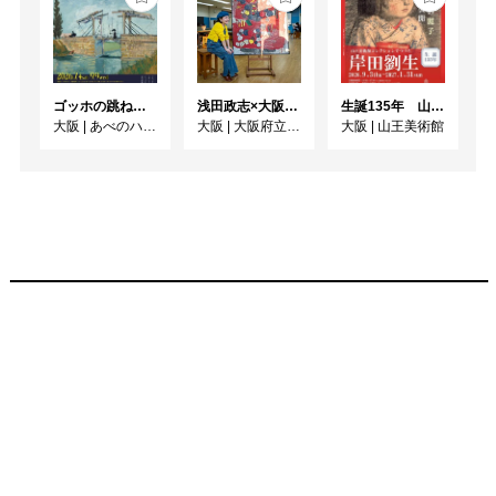
ゴッホの跳ね橋と印象派の画家たち ヴァルラフ＝リヒャルツ美術館所蔵
浅田政志×大阪府20世紀美術コレクション展 画家と家族のここだけの話
生誕135年 山王美術館コレクションでつづる 岸田劉生展
大阪
|
あべのハルカス美術館
大阪
|
大阪府立江之子島文化芸術創造センター [enoco]
大阪
|
山王美術館