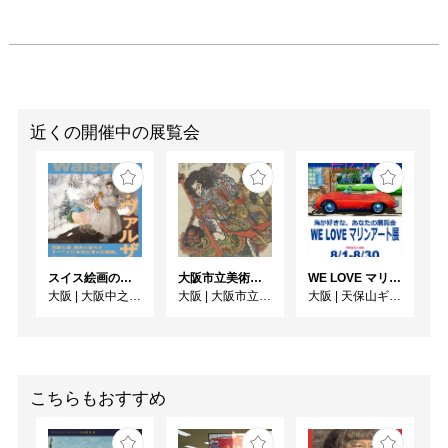
近くの開催中の展覧会
スイス絵画の異才 カール‧ヴァルザー
大阪市立美術館開館90周年記念特別展 「水滸伝」
WE LOVE マリンアート展 ～海の絵で癒されよう～
大阪
|
大阪中之島美術館
大阪
|
大阪市立美術館
大阪
|
天保山ギャラリー
こちらもおすすめ