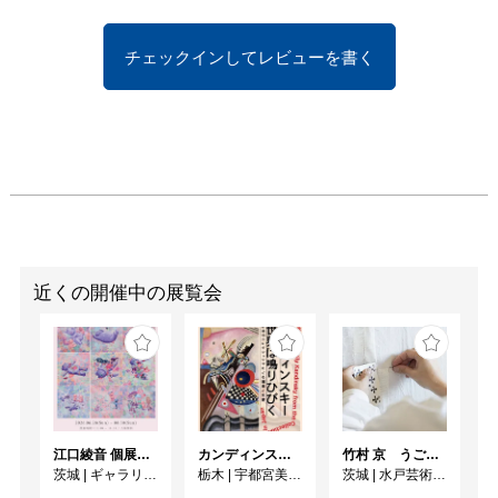
チェックインしてレビューを書く
近くの開催中の展覧会
江口綾音 個展「RINNE」
カンディンスキー 世界は鳴りひびく ー 日本のコレクションでたどる画業と反響 ー
竹村 京 うごくせかい
茨城
|
ギャラリー桜林
栃木
|
宇都宮美術館
茨城
|
水戸芸術館現代美術ギャラリー