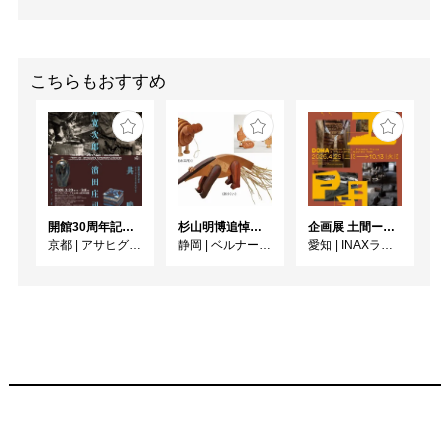
こちらもおすすめ
開館30周年記念 山本爲三郎・河井寬次郎没後60年記念 「共鳴 河井寬次郎 × 濱田庄司 ー山本爲三郎コレクションより」
杉山明博追悼展 木とわたし―木工の妙技と美術教育
企画展 土間ーつくって、つかって、再発見ー
京都
|
アサヒグループ大山崎山荘美術館
静岡
|
ベルナール・ビュフェ美術館
愛知
|
INAXライブミュージアム