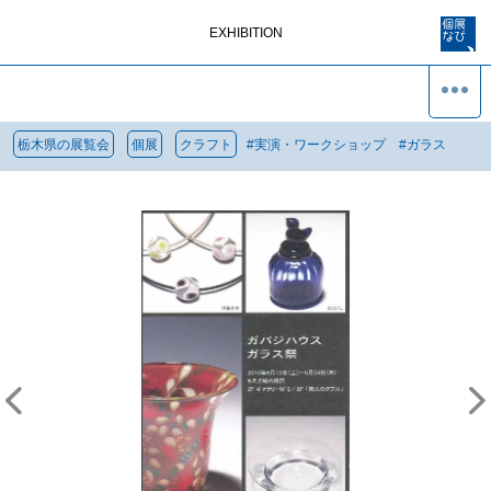
EXHIBITION
栃木県の展覧会
個展
クラフト
#
実演・ワークショップ
#
ガラス