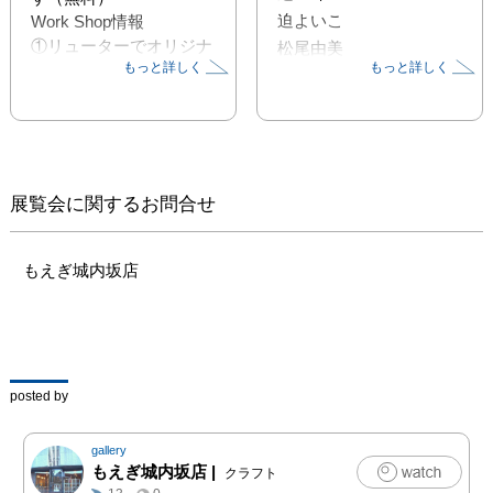
迫よいこ
Work Shop情報

①リューターでオリジナ
松尾由美
もっと詳しく
もっと詳しく
ルキャンドルホルダーを
創ろう

②トンボ玉を作ろう

③切り絵のフュージング
でアクセサリーや小物を
作ろう

展覧会に関するお問合せ
6月19日、20日

①②　10:00～/11:00
～/13:00～/14:00～/15:00
もえぎ城内坂店
～/16:00～

③13:00～16:00

料金　1500円（１ドリン
ク付）※定員になり次第
締め切ります

posted by
&nbsp;（DMより転記）
gallery
もえぎ城内坂店
|
クラフト