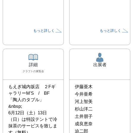
もっと詳しく
もっと詳しく
詳細
出展者
クラフト
の展覧会
もえぎ城内坂店　２Fギ
伊藤亜木
ャラリーM'S　/　BF　
今井亜希
「陶人のタブル」

河上智美
&nbsp;

杉山洋二
6月12日（土）13日
土井朋子
（日）は特設テントで冷
成良恵奈
抹茶のサービスを致しま
迫二郎
す（無料）
