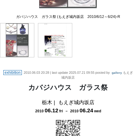
ガバジハウス ガラス祭 (もえぎ城内坂店 2010/6/12～6/24)-R
ガバジハウス ガラス祭 (もえぎ城内坂店 2010/6/12～6/24)-F
exhibition
2010.06.03 20:28
| last update
2025.07.21 09:55
posted by
もえぎ
gallery
城内坂店
カバジハウス ガラス祭
栃木
|
もえぎ城内坂店
06
.
12
06
.
24
2010
fri
－
2010
wed