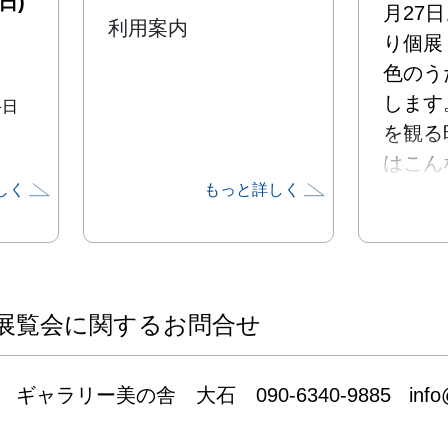
日)
月27
利用案内
り個展
色のう
します
終日
を観る
はこん
しく
もっと詳しく
しい光
事を気
昨年に
は二回
ます。
展覧会に関するお問合せ
お待ちし
ギャラリー美の舎　大石　090-6340-9885   info@b
▍個展に
以前、