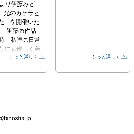
日より伊藤みど
 −光のカケラと
た− を開催いた
。 伊藤の作品
時、私達の日常
なにも優しく美
もっと詳しく
もっと詳しく
に彩られている
付かされます。 
続き、美の舎で
目の個展となり
皆様のご来廊を
ております。

inosha.jp
寄せて

とある作家の方