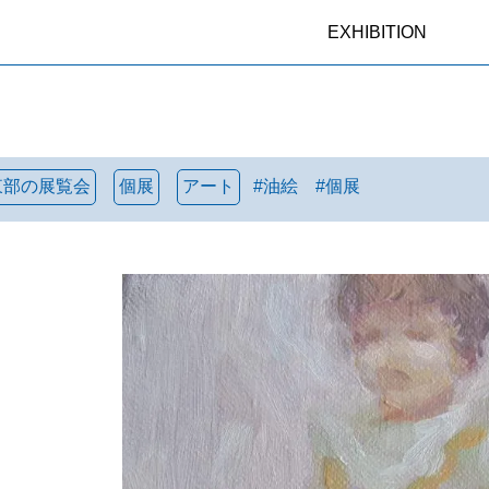
EXHIBITION
東部の展覧会
個展
アート
#
油絵
#
個展