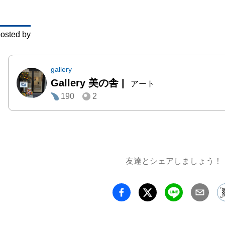
が、私
「絵と
osted by
のでい
う。」
ください
gallery
Gallery 美の舎
|
その絵
アート
190
2
のない
を描い
オリジ
られる
持ちに
友達とシェアしましょう！
上での
いた中
聞くこ
ても救