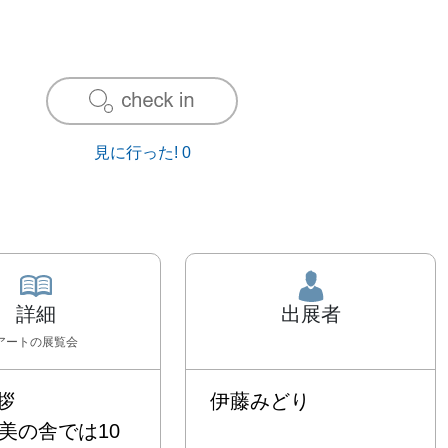
見に行った!
0
詳細
出展者
アート
の展覧会


伊藤みどり
ery美の舎では10