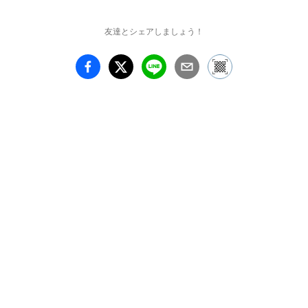
1979 愛媛県生まれ

友達とシェアしましょう！
2003 京都市立芸術大学 
美術学部 美術科 油画専
攻 卒業

[ 個展 ]

2018.10 Art Spot korin(京
都)

2013.10 アートスペース
虹 ( 京都 )

2005.12 アンダーパブリ
ック ( 大阪 )

2005.5 ニュートロン ( 京
都 )

2004.9 京都クラブメトロ 
( 京都 )
