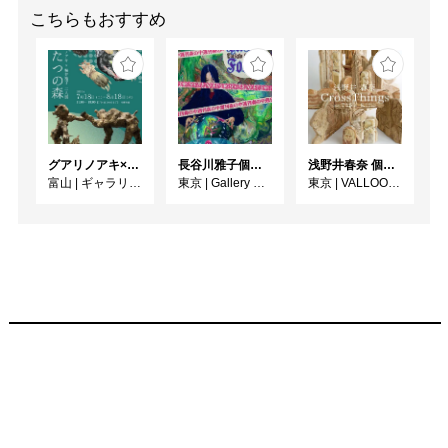
こちらもおすすめ
グアリノアキ×桜井裕子 二人展 ふたつの森
長谷川雅子個展「終わりなき森の美術館」
浅野井春奈 個展「CrossThings」
林
富山
|
ギャラリー1045 富山
東京
|
Gallery MUMON
東京
|
VALLOON STUDIO SHIBUYA