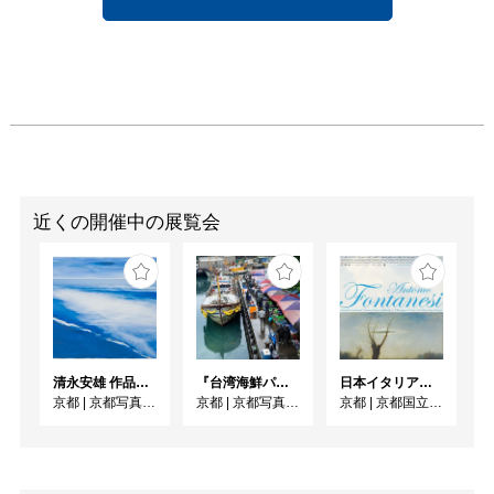
2006.4「My Own 
Value」ギャラリーはね
うさぎ ( 京都 )

2006.2 文椿ビルヂングギ
ャラリー ( 京都 )

2005.5 同時代ギャラリー 
( 京都 )

近くの開催中の展覧会
作家HP：

http://chisayama.sakura.
ne.jp/
清永安雄 作品展「Sea」
『台湾海鮮パラダイス』出版記念 清永安雄 写真展
日本イタリア国交樹立160周年記念／フォンタネージ来日150周年記念 フォンタネージーイタリアの光・心の風景
京都
|
京都写真美術館 ギャラリー・ジャパネスク
京都
|
京都写真美術館 ギャラリー・ジャパネスク
京都
|
京都国立近代美術館