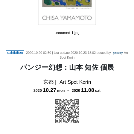
unnamed-1.jpg
exhibition
2020.10.20 02:50
| last update
2020.10.23 18:02
posted by
Art
gallery
Spot Korin
パンジー幻想：山本 知佐 個展
京都
|
Art Spot Korin
10
.
27
11
.
08
2020
mon
－
2020
sat