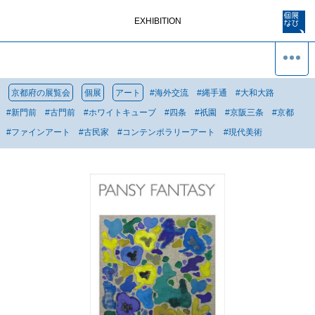
EXHIBITION
京都府の展覧会
個展
アート
#
海外交流
#
縄手通
#
大和大路
#
新門前
#
古門前
#
ホワイトキューブ
#
四条
#
祇園
#
京阪三条
#
京都
#
ファインアート
#
古民家
#
コンテンポラリーアート
#
現代美術