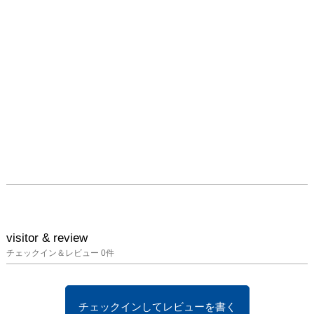
[ グループ展 ]

2020.2「G-complex 第 2 
回ゼロ年前後のゴーキア
トリエ生 グループ展」
アートギャラリー北野 ( 
京都 )

2017.7「G-complex ゼロ
年前後のゴーキアトリエ
生 グループ展」アート
ギャラリー北野 ( 京都 )

2008.5「若き画家たちか
らのメッセージ展」すど
う美術館企画 : 会場 ギャ
ラリーぴ ~ た ( 東京 )

2006.5「山村祐介 + 山本
visitor & review
知佐」nico project ( 東京 
チェックイン＆レビュー
0
件
)

2006.4「百花繚乱」
BOICE PLANNING ( 神
チェックインしてレビューを書く
奈川 )
