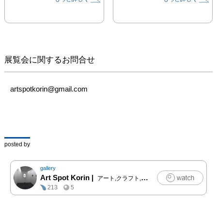
い、作品にしたいと思い
はじめます。

風景を自分の中に取り込
もうと、沢山のドローイ
ングをします。

そのうち意識の中には像
展覧会に関するお問合せ
が浮かびますが、自分の
思考なのか、見た風景な
のか、わからなくなりま
artspotkorin@gmail.com
す。

意識の深いところでおぼ
ろげに結んだ像を汲み取
りたいと思い、絵を描い
たり版画を作ったりしま
posted by
す。

gallery
Art Spot Korin
|
アート,クラフト,ファッション,写真,その他
213
5
略歴：

山本 知佐 / Chisa 
Yamamoto
