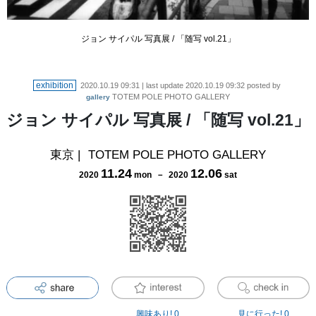
ジョン サイパル 写真展 / 「随写 vol.21」
exhibition
2020.10.19 09:31
| last update
2020.10.19 09:32
posted by
TOTEM POLE PHOTO GALLERY
gallery
ジョン サイパル 写真展 / 「随写 vol.21」
東京
|
TOTEM POLE PHOTO GALLERY
11
.
24
12
.
06
2020
mon
－
2020
sat
興味あり!
0
見に行った!
0