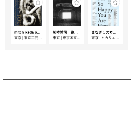
mitch ikeda photography exhibition「rocks」
杉本博司 絶滅写真
まなざしの奇跡 日本女性写真家の冒険
東京
|
東京工芸大学 写大ギャラリー
東京
|
東京国立近代美術館
東京
|
ヒカリエホール