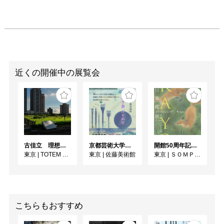
近くの開催中の展覧会
古佳⽴ 理想と荒野のあいだ
京都芸術大学通信教育課程 ゆうゆう会日本画展
開館50周年記念 山口華楊展
東京
|
TOTEM POLE PHOTO GALLERY
東京
|
佐藤美術館
東京
|
ＳＯＭＰＯ美術館
こちらもおすすめ