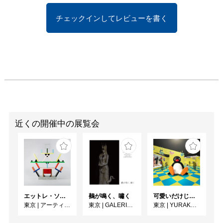
チェックインしてレビューを書く
近くの開催中の展覧会
エットレ・ソットサス —魔法がはじまるとき、デザインは生まれる
鵺が鳴く、嘯く
可愛いだけじゃない！？ピングー展
東京
|
アーティゾン美術館
東京
|
GALERIE SOL
東京
|
YURAKUCHO MUSEUM（有楽町ミュージアム）