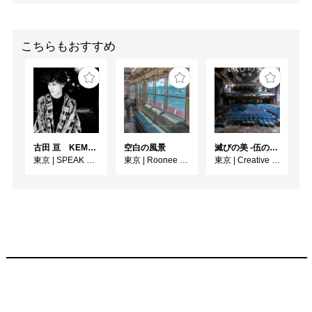
こちらもおすすめ
古田 亘 KEMONOHARA －玉城裕規－
空白の風景
滅びの美 -伍の廃-
東京
|
SPEAK FOR WALL
東京
|
Roonee 247 fine arts
東京
|
Creative / Art Gallery CORSO