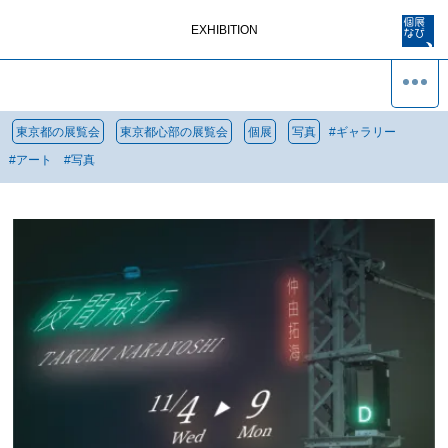
EXHIBITION
東京都の展覧会
東京都心部の展覧会
個展
写真
#
ギャラリー
#
アート
#
写真