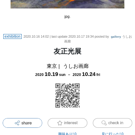
jpg.
exhibition
2020.10.16 14:02
| last update
2020.10.17 19:34
posted by
うしお
gallery
画廊
友正光展
東京
|
うしお画廊
10
.
19
10
.
24
2020
sun
－
2020
fri
興味あり!
0
見に行った!
0