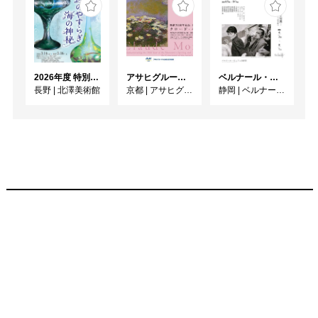
2026年度 特別展「ガレとドーム、アール･ヌーヴォーのガラス 水辺のやすらぎ、海の神秘」
アサヒグループ大山崎山荘美術館 開館30周年記念展「没後100年 クロード・モネ」
ベルナール・ビュフェと写真 ーカメラがとらえたビュフェとその時代、そして21 世紀へ
長野
|
北澤美術館
京都
|
アサヒグループ大山崎山荘美術館
静岡
|
ベルナール・ビュフェ美術館