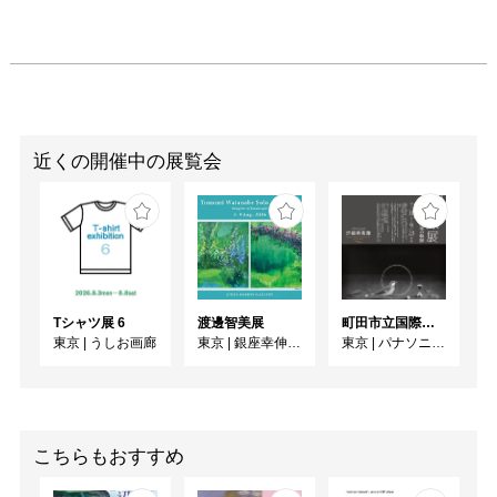
近くの開催中の展覧会
Tシャツ展 6
渡邊智美展
町田市立国際版画美術館所蔵 長谷川潔展 ーパリに生きた銅版画家の軌跡
東京
|
うしお画廊
東京
|
銀座幸伸ギャラリー
東京
|
パナソニック汐留美術館
こちらもおすすめ