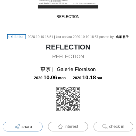
REFLECTION
exhibition
2020.10.10 18:51
| last update
2020.10.10 18:57
posted by
成塚 裕子
REFLECTION
REFLECTION
東京
|
Galerie Floraison
10
.
06
10
.
18
2020
mon
－
2020
sat