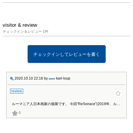
visitor & review
チェックイン＆レビュー
1
件
チェックインしてレビューを書く
2020.10.10 22:16
by
karl-loup
user
review
ルーマニア人日本画家の個展です。 今回”ReSonace”(2019年、ルーマニア開催), “ReConnect”(2020年、ルーマニア開催)、そして三部作目として、東京で”REFLECTION”が開催されています。 彼は自由な表現で働き、現代美術と日本画のスタイル技術の間、または芸術における東洋と西洋のビジョンの間に存在する境界を越えています。 このビジョンの大きさは、本質的で根本的な美しさによって明らかにされる世界の経験を探求する際に彼が自分自身を位置づけた方法の結果であるように思われます。 彼の芸術性を深さを感じる展覧会になっています。
0