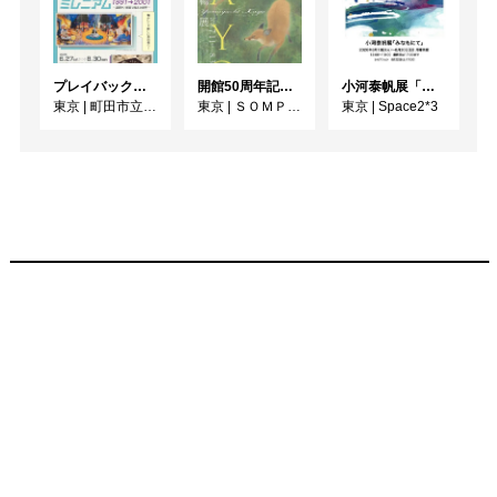
プレイバック！ミレニアム1991→2001 版画が／版画で越えた境界
開館50周年記念 山口華楊展
小河泰帆展「みなもにて」
東京
|
町田市立国際版画美術館
東京
|
ＳＯＭＰＯ美術館
東京
|
Space2*3