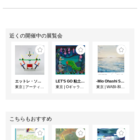
近くの開催中の展覧会
エットレ・ソットサス —魔法がはじまるとき、デザインは生まれる
LET’S GO 粘土（クレイ）ジ−
-Mio Ohashi Solo Exhibition - 大橋 澪 作品展 -
東京
|
アーティゾン美術館
東京
|
Oギャラリー
東京
|
WABI-和・美-
こちらもおすすめ