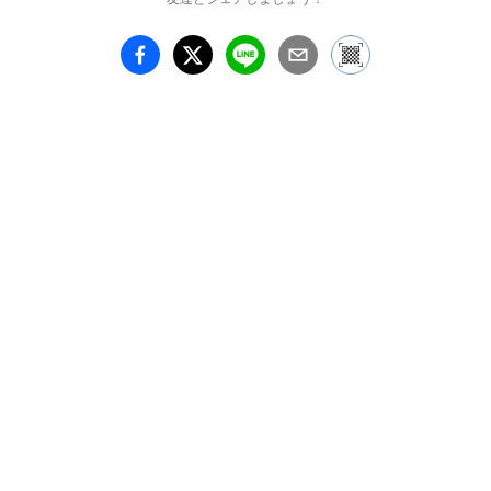
■ 入場料　無料

■ webページ

http://www.gallerycomple
x.com/c/utakata/index.ht
ml

■ ACTオンラインショッ
プ

http://gallerycomplex.sho
p-pro.jp/?
mode=cate&cbid=260870
2&csid=0

こちらより作品のご購入
をいただけます

■ 出展作家

ゆも／保坂洋平／後藤花
甫里／ヱリス／いちにほ
／猫屋敷夜弌／＠sato／