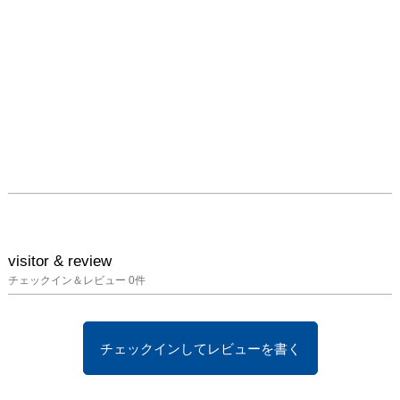
余 統亜／betty.tanabe／
A.H.
visitor & review
チェックイン＆レビュー
0
件
チェックインしてレビューを書く