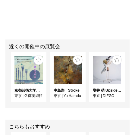
近くの開催中の展覧会
京都芸術大学通信教育課程 ゆうゆう会日本画展
中島崇 Stroke
増井 萌 Upside-Down
東京
|
佐藤美術館
東京
|
Yu Harada
東京
|
DiEGO表参道
こちらもおすすめ