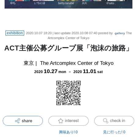
exhibition
2020.10.07 18:20
| last update
2020.10.08 07:40
posted by
The
gallery
Artcomplex Center of Tokyo
ACT主催公募グループ展「泡沫の旅路」
東京
|
The Artcomplex Center of Tokyo
10
.
27
11
.
01
2020
mon
－
2020
sat
興味あり!
0
見に行った!
0