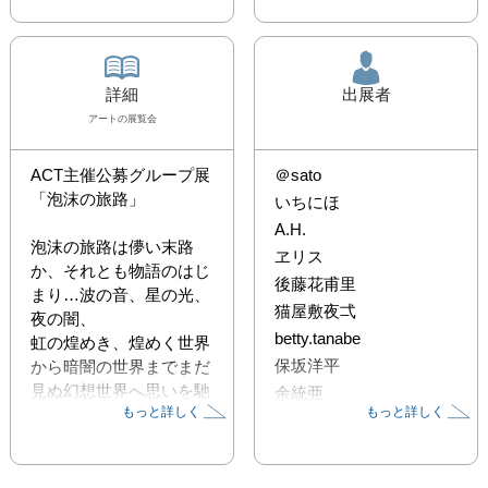
詳細
出展者
アート
の展覧会
ACT主催公募グループ展
＠sato
「泡沫の旅路」

いちにほ
A.H.
泡沫の旅路は儚い末路
ヱリス
か、それとも物語のはじ
後藤花甫里
まり…波の音、星の光、
猫屋敷夜弌
夜の闇、

betty.tanabe
虹の煌めき、煌めく世界
保坂洋平
から暗闇の世界までまだ
見ぬ幻想世界へ思いを馳
余統亜
もっと詳しく
もっと詳しく
せよう。

ゆも
ようこそ幻想絵画の世界
へ、泡沫の旅路は夢や幻
をテーマにした展覧会で