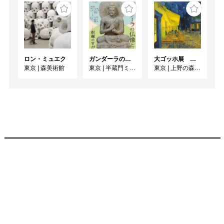
ロン・ミュエク
ガンダーラの仏像と仏伝ー釈尊のすがたー
大ゴッホ展 夜のカフェテラス
東京
|
森美術館
東京
|
半蔵門ミュージアム
東京
|
上野の森美術館