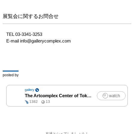
す。

展覧会に関するお問合せ
■ 会期

2020/10/27(火)-11/1(日)

11:00-19:00 ※最終日は
TEL 03-3341-3253

17:00まで

E-mail info@gallerycomplex.com
※社会情勢により開催日
程や入場方法が変更にな
る可能性がございます。

■ 会場

posted by
The Artcomplex Center of 
Tokyo

gallery
160-0015 東京都新宿区
The Artcomplex Center of Tokyo
|
アート
大京町12-9 2F ACT2

1382
13
TEL 03-3341-3253

E-mail 
info@gallerycomplex.co
m

友達とシェアしましょう！