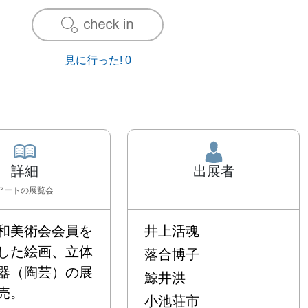
見に行った!
0
詳細
出展者
アート
の展覧会
和美術会会員を
井上活魂
した絵画、立体
落合博子
器（陶芸）の展
鯨井洪
売。
小池荘市