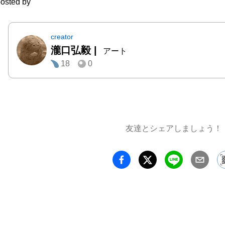
osted by
creator
瀧口弘毅
|
アート
18
0
友達とシェアしましょう！