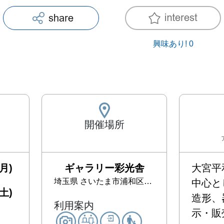
興味あり!
0
開催場所
月)
ギャラリー彩光舎
大宮平
埼玉県
さいたま市浦和区岸町6-2-1
中心と
土)
造形、
利用案内
示・販