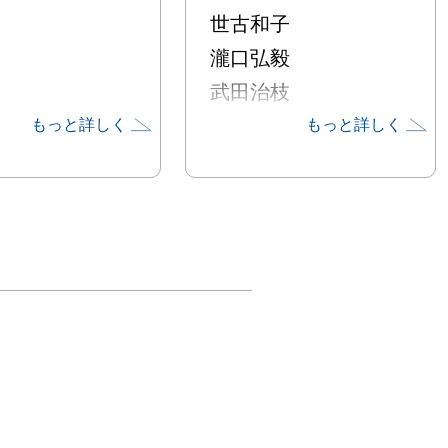
世古和子
瀧口弘毅
武田治枝
坪田富次郎
もっと詳しく
もっと詳しく
中澤信子
福田美子