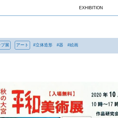
EXHIBITION
ープ展
アート
#
立体造形
#
器
#
絵画