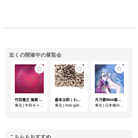
近くの開催中の展覧会
竹田雅文 個展 －Jam Service Exhibition－
森本太郎｜わたしのパレイドリア
月乃紫Web個展 花幻月色（はなまぼろしのつきいろ）
東京
|
中和ギャラリー
東京
|
msb gallery
東京
|
日本橋Art.jp
こちらもおすすめ