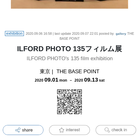
exhibition
2020.09.06 16:58
| last update
2020.09.07 22:01
posted by
THE
gallery
BASE POINT
ILFORD PHOTO 135フィルム展
ILFORD PHOTO's 135 film exhibition
東京
|
THE BASE POINT
09
.
01
09
.
13
2020
mon
－
2020
sat