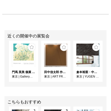
近くの開催中の展覧会
門馬 英美 個展 Summer Breeze
田中信太郎 作品展
倉本裕梨・中川晶子「対岸の眼下に」
東京
|
Gallery子の星
東京
|
ART FRONT GALLERY
東京
|
YUGEN Gallery
こちらもおすすめ