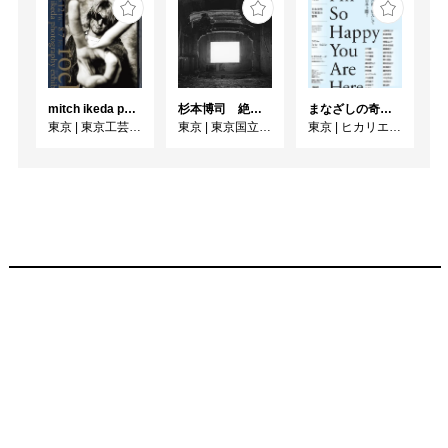
mitch ikeda photography exhibition「rocks」
杉本博司 絶滅写真
まなざしの奇跡 日本女性写真家の冒険
東京
|
東京工芸大学 写大ギャラリー
東京
|
東京国立近代美術館
東京
|
ヒカリエホール