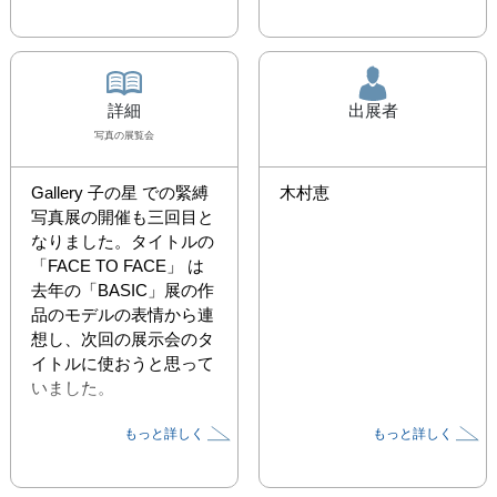
詳細
出展者
写真
の展覧会
Gallery 子の星 での緊縛
木村恵
写真展の開催も三回目と
なりました。タイトルの 
「FACE TO FACE」 は
去年の「BASIC」展の作
品のモデルの表情から連
想し、次回の展示会のタ
イトルに使おうと思って
いました。

もっと詳しく
もっと詳しく
新型コロナウイルスが蔓
延し、緊急事態宣言、外
出自粛、ソウシャル・デ