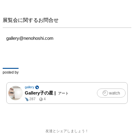
ィスタンスなど、人と人
との緊密な接触が避けら
れ、リモートが推奨され
展覧会に関するお問合せ
る世の中となりました。

しかしながら、リモート
では作り出せないものや
gallery@nenohoshi.com
表現できないものも沢山
あります。コロナ禍によ
りFACE TO FACEの大切
さにもまた気づいたので
はないでしょうか。この
posted by
意味でも、偶然ではあり
ますがFACE TO FACEは
gallery
タイムリーなタイトルの
Gallery子の星
|
アート
展示会だと思います。
287
4
友達とシェアしましょう！