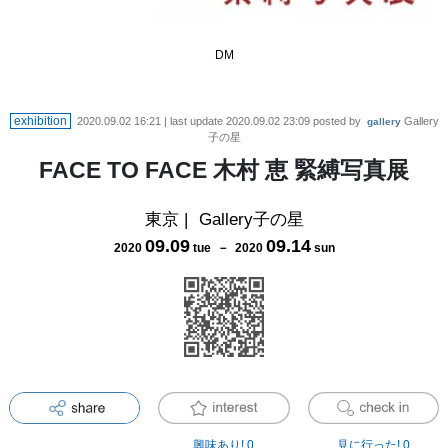
DM
exhibition
2020.09.02 16:21
| last update
2020.09.02 23:09
posted by
Gallery
gallery
子の星
FACE TO FACE 木村 恵 緊縛写真展
東京
|
Gallery子の星
09
.
09
09
.
14
2020
tue
－
2020
sun
興味あり!
0
見に行った!
0