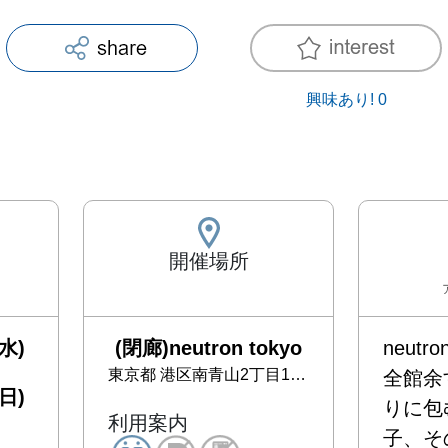
興味あり!
0
開催場所
水)
(閉廊)neutron tokyo
neut
東京都
港区南青山2丁目17-14
全館余
日)
りに包
利用案内
子、そ