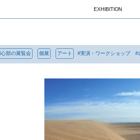
EXHIBITION
都心部の展覧会
個展
アート
#
実演・ワークショップ
#