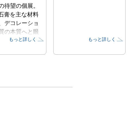
の待望の個展。

や石膏を主な材料
、デコレーショ
質の本質へと眼
もっと詳しく
もっと詳しく
向ける気鋭の作
は枯山水を題材
ホイップクリー
ンスタレーショ
階ではカラフル
ジェを多数展示
くのファンとコ
ーを獲得し、各
ア注目の話題作