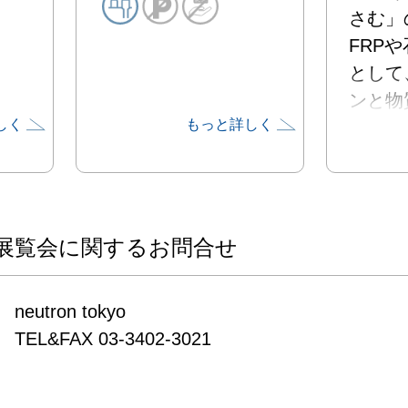
さむ」
FRP
として
ンと物
しく
もっと詳しく
差しを
家。

1階で
とした
ムのイ
展覧会に関するお問合せ
ン、2
なオブ
neutron tokyo

予定。

TEL&FAX 03-3402-3021
既に多
レクタ
メディ