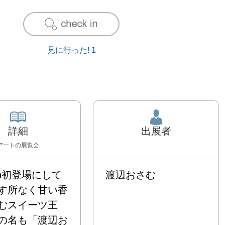
見に行った!
1
詳細
出展者
アート
の展覧会
ron初登場にして
渡辺おさむ
す所なく甘い香
むスイーツ王
の名も「渡辺お