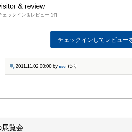
visitor & review
身のデ
チェックイン＆レビュー
1
件
場に躯
上げは
工房で
チェックインしてレビュー
的な制
実に多
を次々
2011.11.02 00:00
by
ゆり
user
話題に
家自身
「王子
い服装
そのP
に取材
も成功
の展覧会
よう。