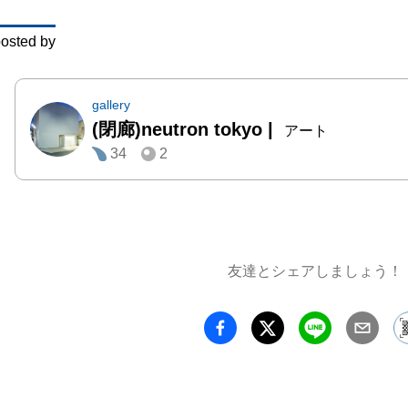
家の一
osted by
をお見逃
[主催者
gallery
(閉廊)neutron tokyo
|
　月並
アート
34
2
縮だが
の秋」
である
き、本
来まで
友達とシェアしましょう！
の頃、
求を満
シーズ
事だろ
トタイ