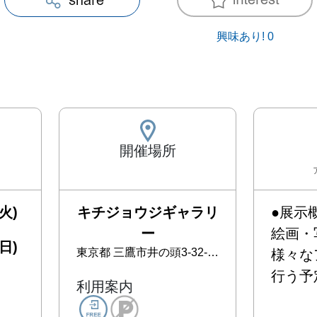
興味あり!
0
開催場所
火)
キチジョウジギャラリ
●展示概
ー
絵画・
日)
東京都
三鷹市井の頭3-32-16 セブンスターマンション105
様々な
行う予定
利用案内