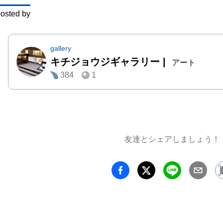
osted by
●会場詳
キチジ
ー

gallery
キチジョウジギャラリー
|
ギャラ
アート
384
1
http://k
m

東京都
32-1
ンション1
友達とシェアしましょう！
アクセス
吉祥寺駅
.　　
の頭線
徒歩1