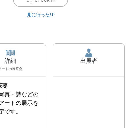
見に行った!
0
詳細
出展者
アート
の展覧会
要

写真・詩などの
アートの展示を
です。
