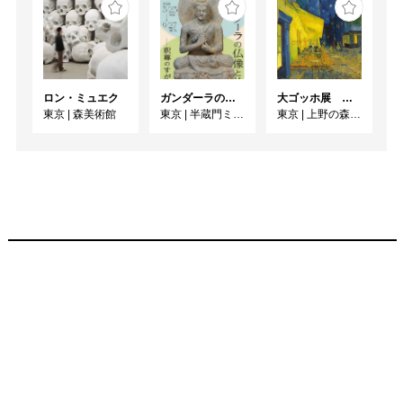
ロン・ミュエク
ガンダーラの仏像と仏伝ー釈尊のすがたー
大ゴッホ展 夜のカフェテラス
東京
|
森美術館
東京
|
半蔵門ミュージアム
東京
|
上野の森美術館