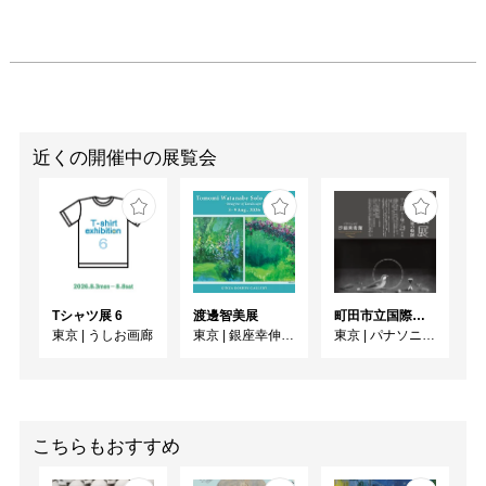
近くの開催中の展覧会
Tシャツ展 6
渡邊智美展
町田市立国際版画美術館所蔵 長谷川潔展 ーパリに生きた銅版画家の軌跡
東京
|
うしお画廊
東京
|
銀座幸伸ギャラリー
東京
|
パナソニック汐留美術館
こちらもおすすめ