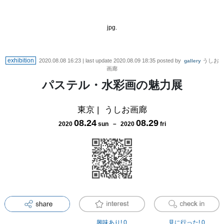
jpg.
exhibition
2020.08.08 16:23
| last update
2020.08.09 18:35
posted by
うしお
gallery
画廊
パステル・水彩画の魅力展
東京
|
うしお画廊
08
.
24
08
.
29
2020
sun
－
2020
fri
興味あり!
0
見に行った!
0