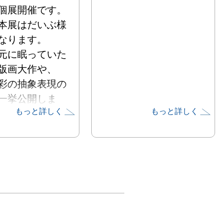
個展開催です。

本展はだいぶ様
ります。

元に眠っていた
版画大作や、

彩の抽象表現の
一挙公開しま
もっと詳しく
もっと詳しく
ロナの不穏な状
いて

の心に染み透る
となりました。

楽しいモノタイ
新作と

板を使ったリト