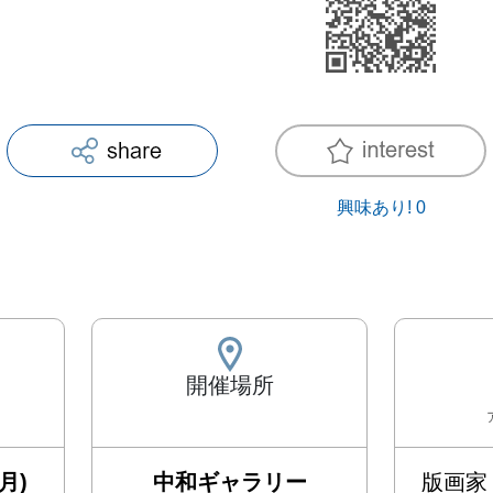
興味あり!
0
開催場所
月)
中和ギャラリー
版画家