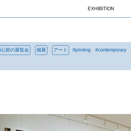
EXHIBITION
都心部の展覧会
個展
アート
#
printing
#
contemporary