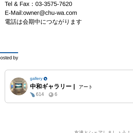
Tel & Fax：03-3575-7620

グラフ版
E-Mail:owner@chu-wa.com 

時代を
電話は会期中につながります
楽しみ
osted by
gallery
中和ギャラリー
|
アート
614
6
友達とシェアしましょう！