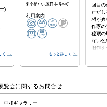
東京都
中央区日本橋本町1-5-17 町田ビル4F
回目の
土)
ただし
利用案内
相が異な
作家の
で
秘蔵の
深い色
旧作を
しく
もっと詳しく
す。

新型コ
況下にお
観る者
展覧会
展覧会に関するお問合せ
心躍る
プ版画の
中和ギャラリー

ベニヤ