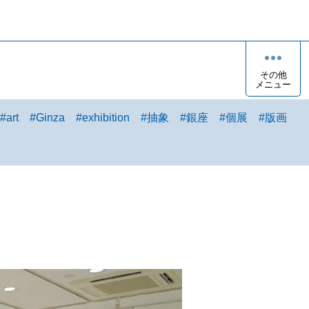
その他
メニュー
#
art
#
Ginza
#
exhibition
#
抽象
#
銀座
#
個展
#
版画