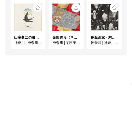
山室眞二の薯（いも）版画〈かまくら博物誌〉/ 併陳 コレクション 暮らしの中で
金銀雲母（きら）きら ーかがやきの日本美術ー
銅版画家・駒井哲郎 掌上にひろがる星座のように
神奈川
|
神奈川県立近代美術館 鎌倉別館
神奈川
|
岡田美術館
神奈川
|
神奈川県立近代美術館 葉山