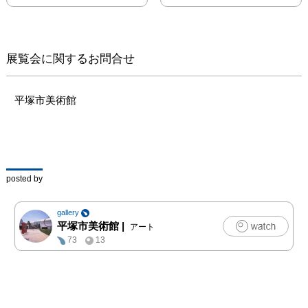
ーツなど、これまで普通
に当たり前と思っていた
ことが中止や延期になる
につれ、文化とはなに
展覧会に関するお問合せ
か、また人間が生きると
はどういうことなのかと
改めて考えさせられま
平塚市美術館
す。

そこで本展では、なによ
り大切なかけがえのない
日常に思いをはせて、
posted by
1.STAY HOME（家のあ
るイメージ）　2. 日常の
gallery
風景　3. 国内外の風景の
平塚市美術館
|
アート
3 章によって、保田春彦
73
13
の彫刻や勝呂忠、川口紀
美雄のテンペラなど、多
彩に表現された家のなか
で温かく人の営みや気配
が感じられる作品、さら