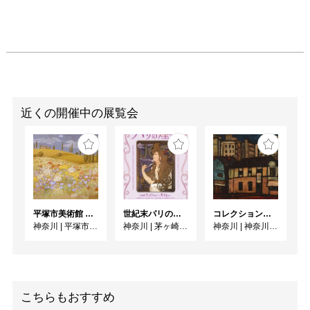
近くの開催中の展覧会
平塚市美術館 特集展 花の表現、その多様性／特別展示 新収蔵品展
世紀末パリの煌めき ーOGATAコレクションにみるミュシャ、シェレ、ロートレック
コレクション展「鎌倉近代美術館」と昭和の美術
神奈川
|
平塚市美術館
神奈川
|
茅ヶ崎市美術館
神奈川
|
神奈川県立近代美術館 葉山
こちらもおすすめ