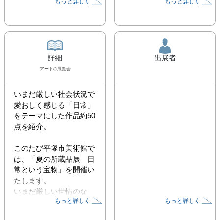
もっと詳しく
もっと詳しく
詳細
出展者
アート
の展覧会
いまだ厳しい社会状況で
愛おしく感じる「日常」
をテーマにした作品約50 
点を紹介。

このたび平塚市美術館で
は、「夏の所蔵品展　日
常という宝物」を開催い
たします。

いまだ厳しい世情のな
もっと詳しく
もっと詳しく
か、日常生活や、展覧
会、音楽会、観劇やスポ