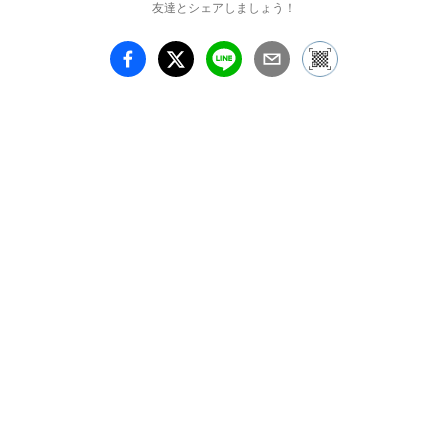
友達とシェアしましょう！
に石井礼子が描いた身近
な家族の笑顔と団らんの
生活のほか、カフェにつ
どい、歌い踊り、日常生
活をたのしむ様々に活写
された人々の姿、澄んだ
空気感とともに穏やかな
広がりを見せるなつかし
い風景を選び、約30 作
家の約50 点を展示しま
す。