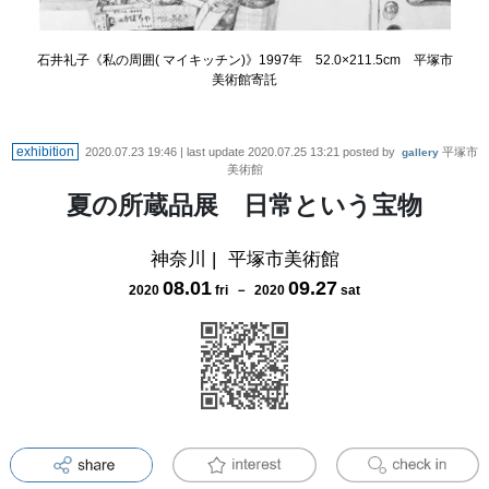
石井礼子《私の周囲( マイキッチン)》1997年 52.0×211.5cm 平塚市
美術館寄託
exhibition
2020.07.23 19:46
| last update
2020.07.25 13:21
posted by
平塚市
gallery
美術館
夏の所蔵品展 日常という宝物
神奈川
|
平塚市美術館
08
.
01
09
.
27
2020
fri
－
2020
sat