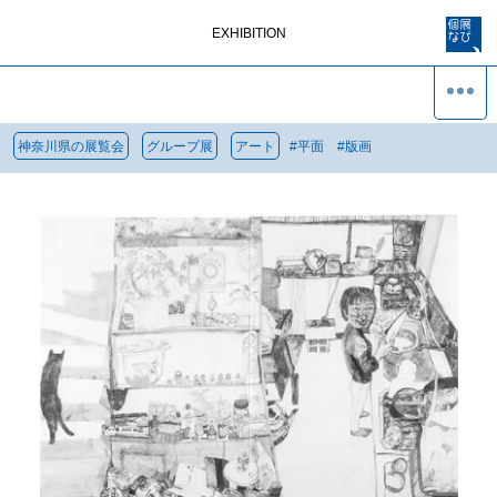
EXHIBITION
神奈川県の展覧会
グループ展
アート
#
平面
#
版画